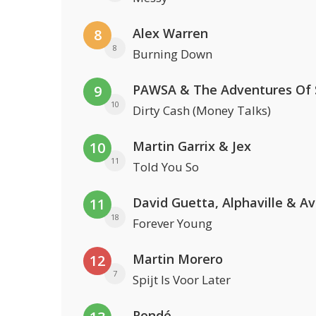
Alex Warren
8
8
Burning Down
9
10
Dirty Cash (Money Talks)
Martin Garrix & Jex
10
11
Told You So
David Guetta, Alphaville & A
11
18
Forever Young
Martin Morero
12
7
Spijt Is Voor Later
Rondé