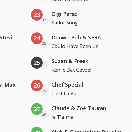
Gigi Perez
23
17
Sailor Song
PAWSA & The Adventures Of Stevie V
Douwe Bob & SERA
24
22
Could Have Been Us
Suzan & Freek
25
Ken Je Dat Gevoel
va Max
Chef'Special
26
23
C'est La Vie
Claude & Zoë Tauran
27
28
Je T'aime
Alok & Clementine Douglas