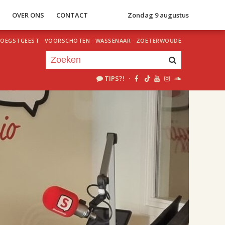
S
OVER ONS
CONTACT
Zondag 9 augustus
OEGSTGEEST
·
VOORSCHOTEN
·
WASSENAAR
·
ZOETERWOUDE
TIPS?!
·
Je luistert nu naar
uur 1 van 2
«
Vorig uur
Volgend uur
»
18.00