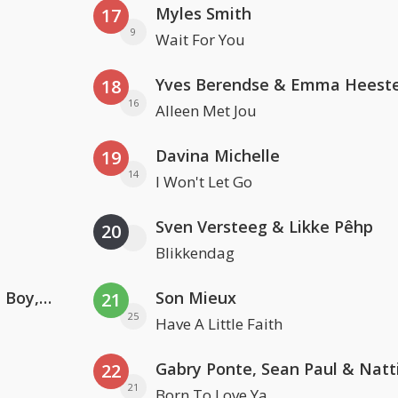
Myles Smith
17
9
Wait For You
Yves Berendse & Emma Heeste
18
16
Alleen Met Jou
Davina Michelle
19
14
I Won't Let Go
Sven Versteeg & Likke Pêhp
20
Blikkendag
Coldplay ft. Little Simz, Burna Boy, Elyanna & Tini
Son Mieux
21
25
Have A Little Faith
22
21
Born To Love Ya