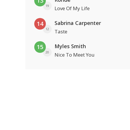
13
19
Love Of My Life
Sabrina Carpenter
14
12
Taste
Myles Smith
15
20
Nice To Meet You