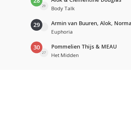
28
29
Body Talk
29
Euphoria
Pommelien Thijs & MEAU
30
27
Het Midden