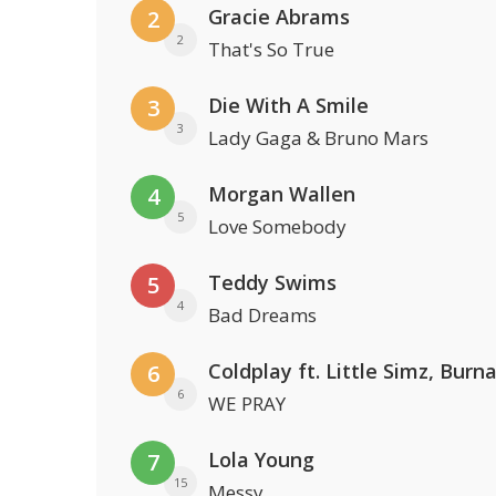
Gracie Abrams
2
2
That's So True
Die With A Smile
3
3
Lady Gaga & Bruno Mars
Morgan Wallen
4
5
Love Somebody
Teddy Swims
5
4
Bad Dreams
6
6
WE PRAY
Lola Young
7
15
Messy