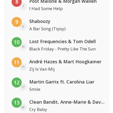
Post Malone & Morgan Wallen
8
7
I Had Some Help
Shaboozy
9
9
A Bar Song (Tipsy)
Lost Frequencies & Tom Odell
10
13
Black Friday - Pretty Like The Sun
André Hazes & Mart Hoogkamer
11
11
Zij Is Van Mij
Martin Garrix ft. Carolina Liar
12
17
Smile
Clean Bandit, Anne-Marie & David Guetta
13
20
Cry Baby