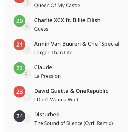
10
Queen Of My Castle
Charlie XCX ft. Billie Eilish
20
22
Guess
Armin Van Buuren & Chef'Special
21
18
Larger Than Life
Claude
22
24
La Pression
David Guetta & OneRepublic
23
19
I Don’t Wanna Wait
Disturbed
24
The Sound of Silence (Cyril Remix)