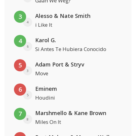
Gaan We Weg?
Alesso & Nate Smith
3
4
i Like It
Karol G.
4
6
Si Antes Te Hubiera Conocido
Adam Port & Stryv
5
3
Move
Eminem
6
5
Houdini
Marshmello & Kane Brown
7
8
Miles On It