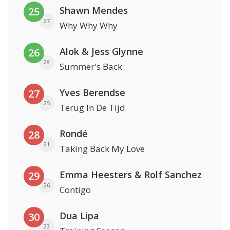
Shawn Mendes
25
27
Why Why Why
Alok & Jess Glynne
26
28
Summer's Back
Yves Berendse
27
25
Terug In De Tijd
Rondé
28
21
Taking Back My Love
Emma Heesters & Rolf Sanchez
29
26
Contigo
Dua Lipa
30
23