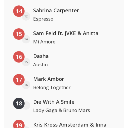
Sabrina Carpenter
14
12
Espresso
Sam Feld ft. JVKE & Anitta
15
14
Mi Amore
Dasha
16
15
Austin
Mark Ambor
17
16
Belong Together
Die With A Smile
18
Lady Gaga & Bruno Mars
Kris Kross Amsterdam & Inna
19