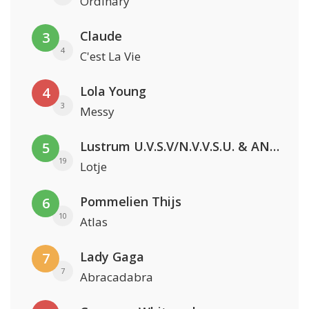
Ordinary
Claude
3
4
C'est La Vie
Lola Young
4
3
Messy
Lustrum U.V.S.V/N.V.V.S.U. & ANNO ONS & Jopke van Dobbenburgh & Roeland Beelen
5
19
Lotje
Pommelien Thijs
6
10
Atlas
Lady Gaga
7
7
Abracadabra