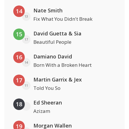
Nate Smith
14
13
Fix What You Didn't Break
David Guetta & Sia
15
17
Beautiful People
Damiano David
16
14
Born With a Broken Heart
Martin Garrix & Jex
17
11
Told You So
Ed Sheeran
18
Azizam
Morgan Wallen
19