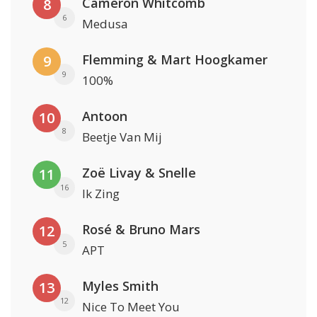
Cameron Whitcomb
8
6
Medusa
Flemming & Mart Hoogkamer
9
9
100%
Antoon
10
8
Beetje Van Mij
Zoë Livay & Snelle
11
16
Ik Zing
Rosé & Bruno Mars
12
5
APT
Myles Smith
13
12
Nice To Meet You