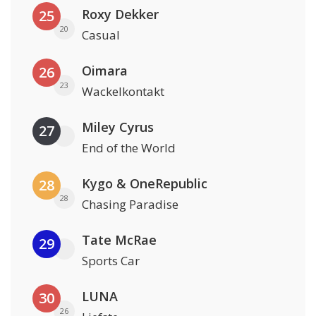
Roxy Dekker
25
20
Casual
Oimara
26
23
Wackelkontakt
Miley Cyrus
27
End of the World
Kygo & OneRepublic
28
28
Chasing Paradise
Tate McRae
29
Sports Car
LUNA
30
26