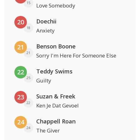
15
Love Somebody
Doechii
20
18
Anxiety
Benson Boone
21
21
Sorry I'm Here For Someone Else
Teddy Swims
22
25
Guilty
Suzan & Freek
23
22
Ken Je Dat Gevoel
Chappell Roan
24
24
The Giver