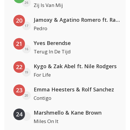
26
Zij Is Van Mij
Jamoxy & Agatino Romero ft. Raffaella Carrà
20
17
Pedro
Yves Berendse
21
16
Terug In De Tijd
Kygo & Zak Abel ft. Nile Rodgers
22
19
For Life
Emma Heesters & Rolf Sanchez
23
20
Contigo
Marshmello & Kane Brown
24
Miles On It