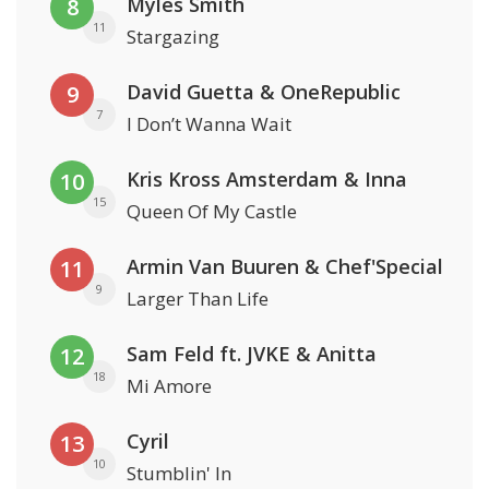
Myles Smith
8
11
Stargazing
David Guetta & OneRepublic
9
7
I Don’t Wanna Wait
Kris Kross Amsterdam & Inna
10
15
Queen Of My Castle
Armin Van Buuren & Chef'Special
11
9
Larger Than Life
Sam Feld ft. JVKE & Anitta
12
18
Mi Amore
Cyril
13
10
Stumblin' In