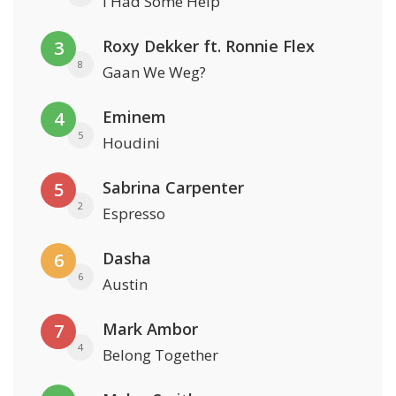
I Had Some Help
Roxy Dekker ft. Ronnie Flex
3
8
Gaan We Weg?
Eminem
4
5
Houdini
Sabrina Carpenter
5
2
Espresso
Dasha
6
6
Austin
Mark Ambor
7
4
Belong Together