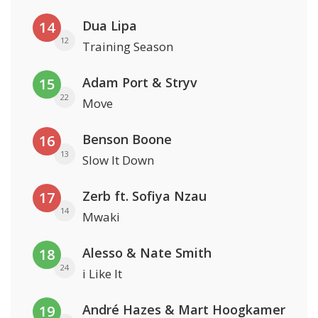
Dua Lipa
14
12
Training Season
Adam Port & Stryv
15
22
Move
Benson Boone
16
13
Slow It Down
Zerb ft. Sofiya Nzau
17
14
Mwaki
Alesso & Nate Smith
18
24
i Like It
André Hazes & Mart Hoogkamer
19