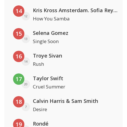
Kris Kross Amsterdam. Sofia Reyes & Tinie Tempah
14
12
How You Samba
Selena Gomez
15
13
Single Soon
Troye Sivan
16
14
Rush
Taylor Swift
17
20
Cruel Summer
Calvin Harris & Sam Smith
18
7
Desire
Rondé
19