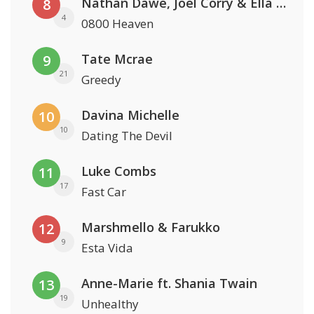
Nathan Dawe, Joel Corry & Ella Henderson
8
4
0800 Heaven
Tate Mcrae
9
21
Greedy
Davina Michelle
10
10
Dating The Devil
Luke Combs
11
17
Fast Car
Marshmello & Farukko
12
9
Esta Vida
Anne-Marie ft. Shania Twain
13
19
Unhealthy