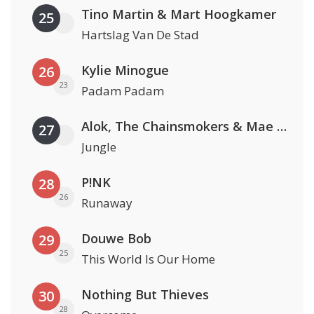
Tino Martin & Mart Hoogkamer
25
Hartslag Van De Stad
Kylie Minogue
26
23
Padam Padam
Alok, The Chainsmokers & Mae Stephens
27
Jungle
P!NK
28
26
Runaway
Douwe Bob
29
25
This World Is Our Home
Nothing But Thieves
30
28