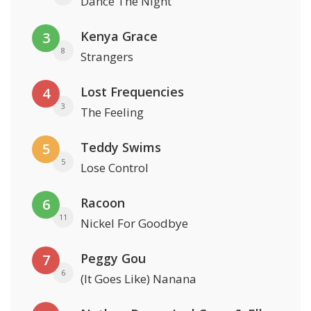
Dance The Night
Kenya Grace
3
8
Strangers
Lost Frequencies
4
3
The Feeling
Teddy Swims
5
5
Lose Control
Racoon
6
11
Nickel For Goodbye
Peggy Gou
7
6
(It Goes Like) Nanana