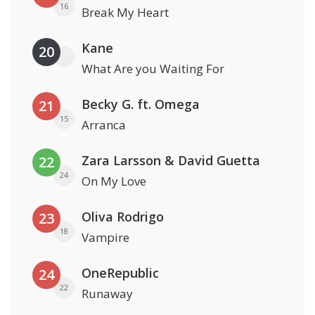
16
Break My Heart
Kane
20
What Are you Waiting For
Becky G. ft. Omega
21
15
Arranca
Zara Larsson & David Guetta
22
24
On My Love
Oliva Rodrigo
23
18
Vampire
OneRepublic
24
22
Runaway