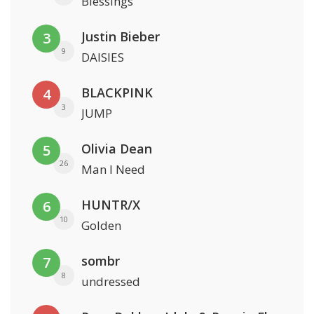
Blessings
Justin Bieber
3
9
DAISIES
BLACKPINK
4
3
JUMP
Olivia Dean
5
26
Man I Need
HUNTR/X
6
10
Golden
sombr
7
8
undressed