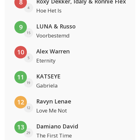
Roxy Dekker, Idaly & Ronnie Flex
8
4
Hoe Het Is
LUNA & Russo
9
15
Voorbestemd
Alex Warren
10
5
Eternity
KATSEYE
11
19
Gabriela
Ravyn Lenae
12
12
Love Me Not
Damiano David
13
29
The First Time