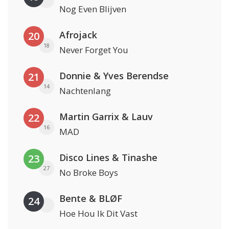
Nog Even Blijven
Afrojack
20
18
Never Forget You
Donnie & Yves Berendse
21
14
Nachtenlang
Martin Garrix & Lauv
22
16
MAD
Disco Lines & Tinashe
23
27
No Broke Boys
Bente & BLØF
24
Hoe Hou Ik Dit Vast