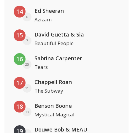
Ed Sheeran
14
6
Azizam
David Guetta & Sia
15
7
Beautiful People
Sabrina Carpenter
16
25
Tears
Chappell Roan
17
11
The Subway
Benson Boone
18
13
Mystical Magical
Douwe Bob & MEAU
19