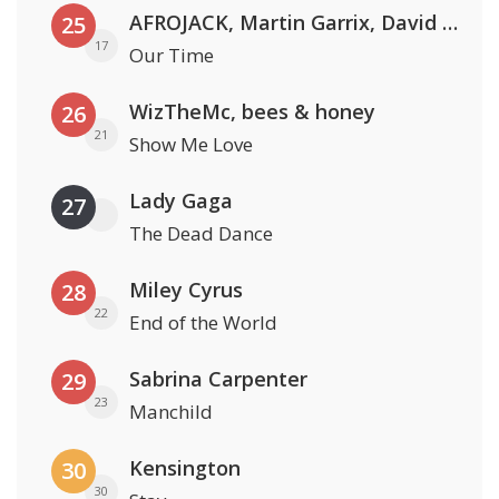
AFROJACK, Martin Garrix, David Guetta & Amél
25
17
Our Time
WizTheMc, bees & honey
26
21
Show Me Love
Lady Gaga
27
The Dead Dance
Miley Cyrus
28
22
End of the World
Sabrina Carpenter
29
23
Manchild
Kensington
30
30