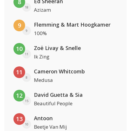
Ed Sheeran
8
18
Azizam
Flemming & Mart Hoogkamer
9
9
100%
Zoë Livay & Snelle
10
11
Ik Zing
Cameron Whitcomb
11
8
Medusa
David Guetta & Sia
12
15
Beautiful People
Antoon
13
10
Beetje Van Mij