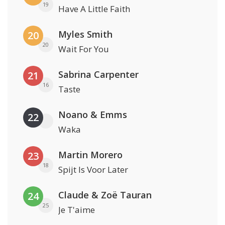
19
Have A Little Faith
Myles Smith
20
20
Wait For You
Sabrina Carpenter
21
16
Taste
Noano & Emms
22
Waka
Martin Morero
23
18
Spijt Is Voor Later
Claude & Zoë Tauran
24
25
Je T'aime