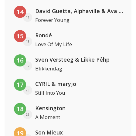
David Guetta, Alphaville & Ava Max
14
11
Forever Young
Rondé
15
13
Love Of My Life
Sven Versteeg & Likke Pêhp
16
17
Blikkendag
CYRIL & maryjo
17
23
Still Into You
Kensington
18
29
A Moment
Son Mieux
19