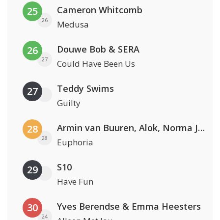
Cameron Whitcomb
25
26
Medusa
Douwe Bob & SERA
26
27
Could Have Been Us
Teddy Swims
27
Guilty
Armin van Buuren, Alok, Norma Jean Martine & LAWRENT
28
28
Euphoria
S10
29
Have Fun
Yves Berendse & Emma Heesters
30
24