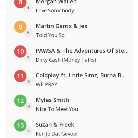
Morgan Wallen
8
4
Love Somebody
Martin Garrix & Jex
9
9
Told You So
PAWSA & The Adventures Of Stevie V
10
8
Dirty Cash (Money Talks)
Coldplay ft. Little Simz, Burna Boy, Elyanna & Tini
11
10
WE PRAY
Myles Smith
12
14
Nice To Meet You
Suzan & Freek
13
15
Ken Je Dat Gevoel