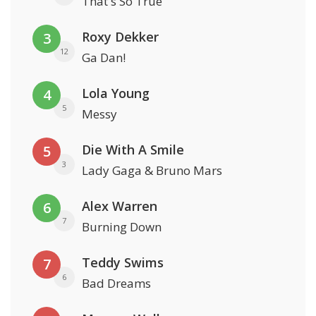
That's So True
Roxy Dekker
3
12
Ga Dan!
Lola Young
4
5
Messy
Die With A Smile
5
3
Lady Gaga & Bruno Mars
Alex Warren
6
7
Burning Down
Teddy Swims
7
6
Bad Dreams