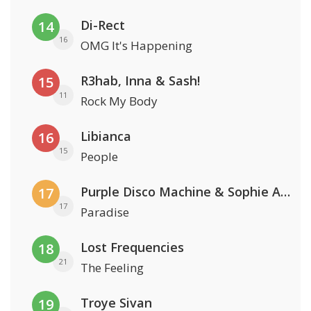
Di-Rect
14
16
OMG It's Happening
R3hab, Inna & Sash!
15
11
Rock My Body
Libianca
16
15
People
Purple Disco Machine & Sophie And The Giants
17
17
Paradise
Lost Frequencies
18
21
The Feeling
Troye Sivan
19