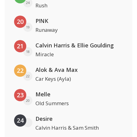
24
Rush
P!NK
20
19
Runaway
Calvin Harris & Ellie Goulding
21
18
Miracle
Alok & Ava Max
22
22
Car Keys (Ayla)
Melle
23
20
Old Summers
Desire
24
Calvin Harris & Sam Smith