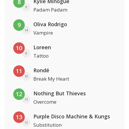
Kylie Minogue
8
9
Padam Padam
Oliva Rodrigo
9
14
Vampire
Loreen
10
8
Tattoo
Rondé
11
10
Break My Heart
Nothing But Thieves
12
13
Overcome
Purple Disco Machine & Kungs
13
12
Substitution