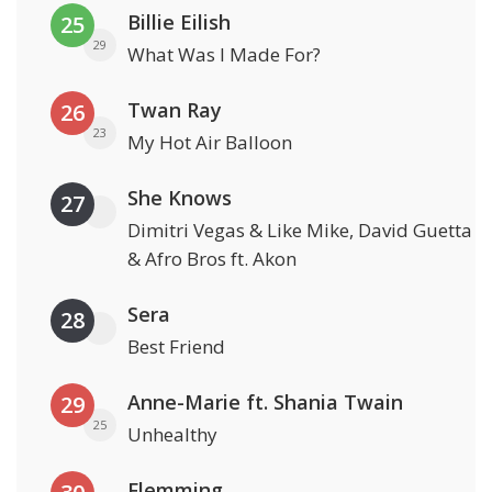
Billie Eilish
25
29
What Was I Made For?
Twan Ray
26
23
My Hot Air Balloon
She Knows
27
Dimitri Vegas & Like Mike, David Guetta
& Afro Bros ft. Akon
Sera
28
Best Friend
Anne-Marie ft. Shania Twain
29
25
Unhealthy
Flemming