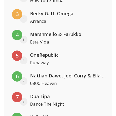
How You Samba
Becky G. ft. Omega
3
3
Arranca
Marshmello & Farukko
4
5
Esta Vida
OneRepublic
5
4
Runaway
Nathan Dawe, Joel Corry & Ella Henderson
6
7
0800 Heaven
Dua Lipa
7
6
Dance The Night