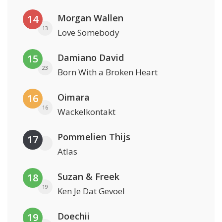
Morgan Wallen
14
13
Love Somebody
Damiano David
15
23
Born With a Broken Heart
Oimara
16
16
Wackelkontakt
Pommelien Thijs
17
Atlas
Suzan & Freek
18
19
Ken Je Dat Gevoel
Doechii
19