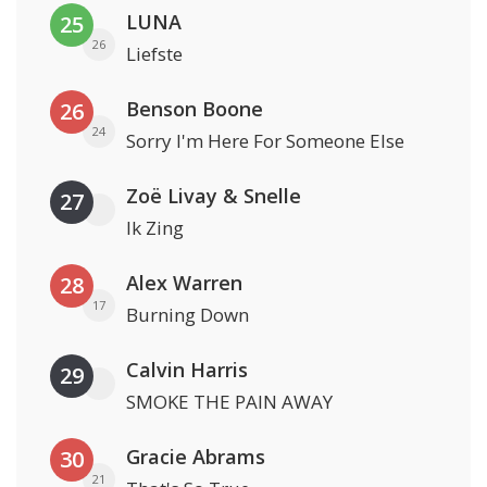
LUNA
25
26
Liefste
Benson Boone
26
24
Sorry I'm Here For Someone Else
Zoë Livay & Snelle
27
Ik Zing
Alex Warren
28
17
Burning Down
Calvin Harris
29
SMOKE THE PAIN AWAY
Gracie Abrams
30
21