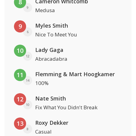
Cameron Whitcomb
8
9
Medusa
Myles Smith
9
6
Nice To Meet You
Lady Gaga
10
12
Abracadabra
Flemming & Mart Hoogkamer
11
14
100%
Nate Smith
12
10
Fix What You Didn't Break
Roxy Dekker
13
8
Casual