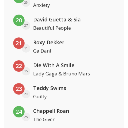
29
Anxiety
David Guetta & Sia
20
27
Beautiful People
Roxy Dekker
21
11
Ga Dan!
Die With A Smile
22
15
Lady Gaga & Bruno Mars
Teddy Swims
23
20
Guilty
Chappell Roan
24
25
The Giver