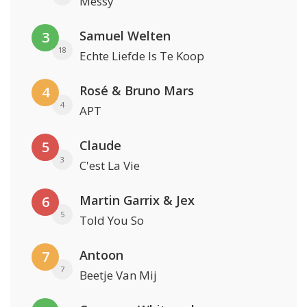
Messy
Samuel Welten
3
18
Echte Liefde Is Te Koop
Rosé & Bruno Mars
4
4
APT
Claude
5
3
C'est La Vie
Martin Garrix & Jex
6
5
Told You So
Antoon
7
7
Beetje Van Mij