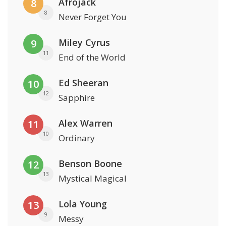
Afrojack
8
8
Never Forget You
Miley Cyrus
9
11
End of the World
Ed Sheeran
10
12
Sapphire
Alex Warren
11
10
Ordinary
Benson Boone
12
13
Mystical Magical
Lola Young
13
9
Messy