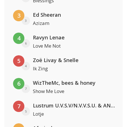
Blessings
Ed Sheeran
3
3
Azizam
Ravyn Lenae
4
6
Love Me Not
Zoë Livay & Snelle
5
4
Ik Zing
WizTheMc, bees & honey
6
7
Show Me Love
Lustrum U.V.S.V/N.V.V.S.U. & ANNO ONS & Jopke van Dobbenburgh & Roeland Beelen
7
5
Lotje