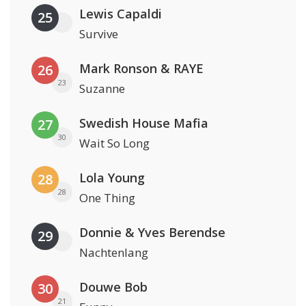
Lewis Capaldi
25
Survive
Mark Ronson & RAYE
26
23
Suzanne
Swedish House Mafia
27
30
Wait So Long
Lola Young
28
28
One Thing
Donnie & Yves Berendse
29
Nachtenlang
Douwe Bob
30
21