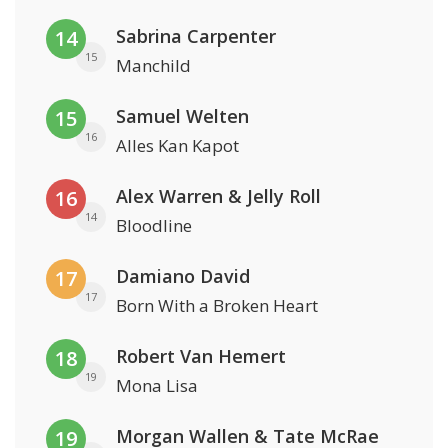
Sabrina Carpenter
14
15
Manchild
Samuel Welten
15
16
Alles Kan Kapot
Alex Warren & Jelly Roll
16
14
Bloodline
Damiano David
17
17
Born With a Broken Heart
Robert Van Hemert
18
19
Mona Lisa
Morgan Wallen & Tate McRae
19