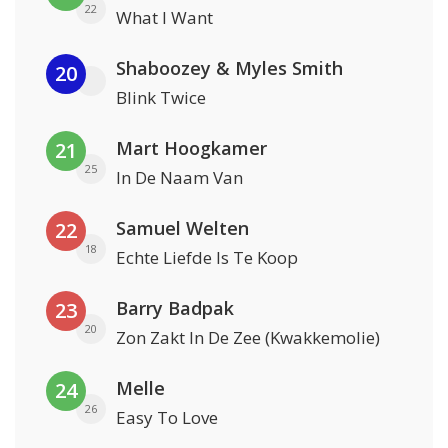
22
What I Want
Shaboozey & Myles Smith
20
Blink Twice
Mart Hoogkamer
21
25
In De Naam Van
Samuel Welten
22
18
Echte Liefde Is Te Koop
Barry Badpak
23
20
Zon Zakt In De Zee (Kwakkemolie)
Melle
24
26
Easy To Love