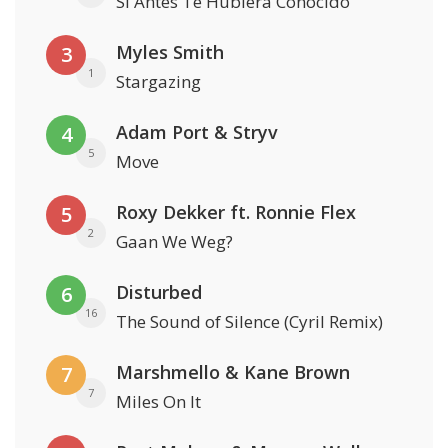
Si Antes Te Hubiera Conocido
Myles Smith
3
1
Stargazing
Adam Port & Stryv
4
5
Move
Roxy Dekker ft. Ronnie Flex
5
2
Gaan We Weg?
Disturbed
6
16
The Sound of Silence (Cyril Remix)
Marshmello & Kane Brown
7
7
Miles On It