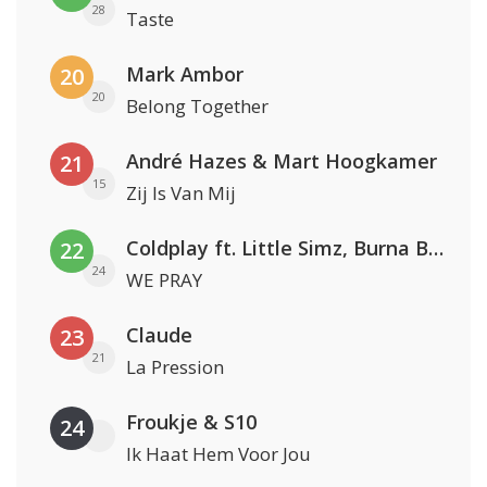
28
Taste
Mark Ambor
20
20
Belong Together
André Hazes & Mart Hoogkamer
21
15
Zij Is Van Mij
Coldplay ft. Little Simz, Burna Boy, Elyanna & Tini
22
24
WE PRAY
Claude
23
21
La Pression
Froukje & S10
24
Ik Haat Hem Voor Jou