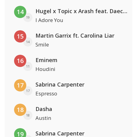
Hugel x Topic x Arash feat. Daecolm
14
19
I Adore You
Martin Garrix ft. Carolina Liar
15
14
Smile
Eminem
16
11
Houdini
Sabrina Carpenter
17
17
Espresso
Dasha
18
18
Austin
Sabrina Carpenter
19