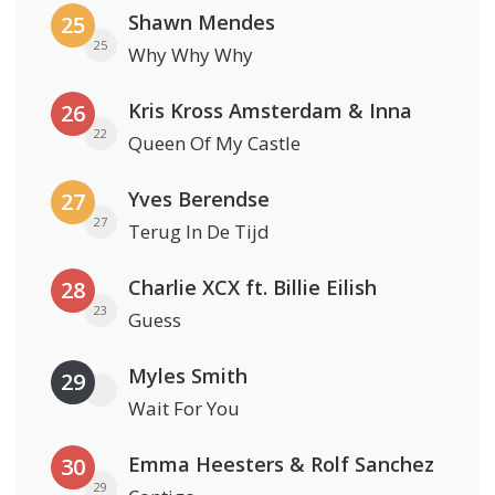
Shawn Mendes
25
25
Why Why Why
Kris Kross Amsterdam & Inna
26
22
Queen Of My Castle
Yves Berendse
27
27
Terug In De Tijd
Charlie XCX ft. Billie Eilish
28
23
Guess
Myles Smith
29
Wait For You
Emma Heesters & Rolf Sanchez
30
29