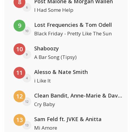
Post Malone & Morgan Wallen
8
6
I Had Some Help
Lost Frequencies & Tom Odell
9
10
Black Friday - Pretty Like The Sun
Shaboozy
10
9
A Bar Song (Tipsy)
Alesso & Nate Smith
11
4
i Like It
Clean Bandit, Anne-Marie & David Guetta
12
12
Cry Baby
Sam Feld ft. JVKE & Anitta
13
13
Mi Amore