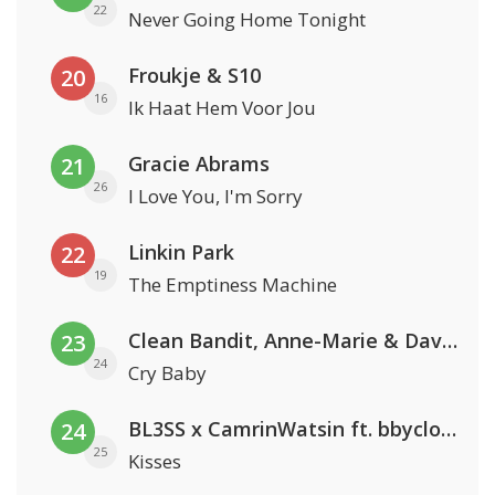
22
Never Going Home Tonight
Froukje & S10
20
16
Ik Haat Hem Voor Jou
Gracie Abrams
21
26
I Love You, I'm Sorry
Linkin Park
22
19
The Emptiness Machine
Clean Bandit, Anne-Marie & David Guetta
23
24
Cry Baby
BL3SS x CamrinWatsin ft. bbyclose
24
25
Kisses