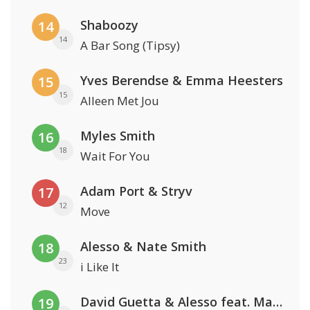
Shaboozy
14
14
A Bar Song (Tipsy)
Yves Berendse & Emma Heesters
15
15
Alleen Met Jou
Myles Smith
16
18
Wait For You
Adam Port & Stryv
17
12
Move
Alesso & Nate Smith
18
23
i Like It
David Guetta & Alesso feat. Madison Love
19