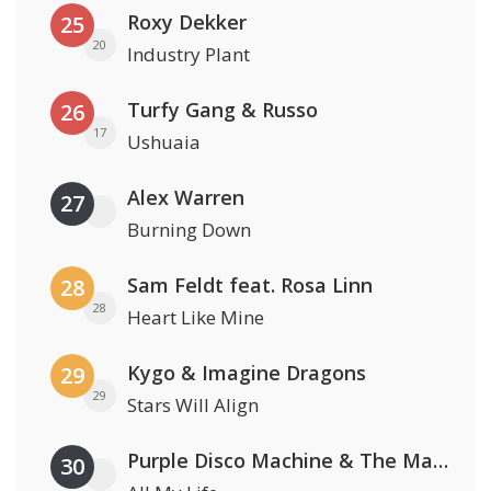
Roxy Dekker
25
20
Industry Plant
Turfy Gang & Russo
26
17
Ushuaia
Alex Warren
27
Burning Down
Sam Feldt feat. Rosa Linn
28
28
Heart Like Mine
Kygo & Imagine Dragons
29
29
Stars Will Align
Purple Disco Machine & The Magician
30