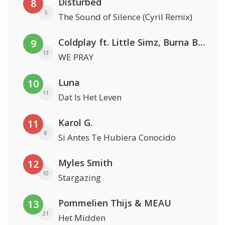
Disturbed
8
5
The Sound of Silence (Cyril Remix)
Coldplay ft. Little Simz, Burna Boy, Elyanna & Tini
9
13
WE PRAY
Luna
10
11
Dat Is Het Leven
Karol G.
11
8
Si Antes Te Hubiera Conocido
Myles Smith
12
10
Stargazing
Pommelien Thijs & MEAU
13
21
Het Midden