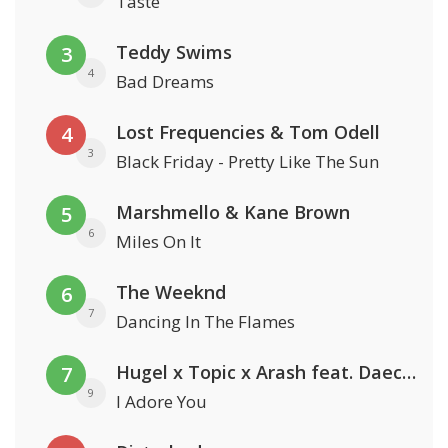
Taste
Teddy Swims
3
4
Bad Dreams
Lost Frequencies & Tom Odell
4
3
Black Friday - Pretty Like The Sun
Marshmello & Kane Brown
5
6
Miles On It
The Weeknd
6
7
Dancing In The Flames
Hugel x Topic x Arash feat. Daecolm
7
9
I Adore You