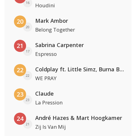
16
Houdini
Mark Ambor
20
20
Belong Together
Sabrina Carpenter
21
17
Espresso
Coldplay ft. Little Simz, Burna Boy, Elyanna & Tini
22
22
WE PRAY
Claude
23
23
La Pression
André Hazes & Mart Hoogkamer
24
21
Zij Is Van Mij