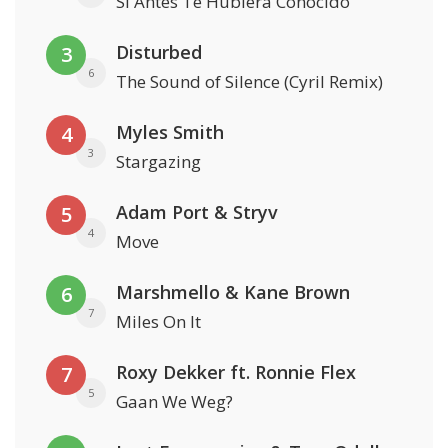
Si Antes Te Hubiera Conocido
Disturbed
3
6
The Sound of Silence (Cyril Remix)
Myles Smith
4
3
Stargazing
Adam Port & Stryv
5
4
Move
Marshmello & Kane Brown
6
7
Miles On It
Roxy Dekker ft. Ronnie Flex
7
5
Gaan We Weg?