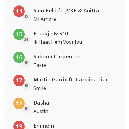
Sam Feld ft. JVKE & Anitta
14
13
Mi Amore
Froukje & S10
15
24
Ik Haat Hem Voor Jou
Sabrina Carpenter
16
19
Taste
Martin Garrix ft. Carolina Liar
17
15
Smile
Dasha
18
18
Austin
Eminem
19