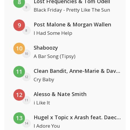
Lost Frequencies & Tom Odell
8
9
Black Friday - Pretty Like The Sun
Post Malone & Morgan Wallen
9
8
I Had Some Help
Shaboozy
10
10
A Bar Song (Tipsy)
Clean Bandit, Anne-Marie & David Guetta
11
12
Cry Baby
Alesso & Nate Smith
12
11
i Like It
Hugel x Topic x Arash feat. Daecolm
13
14
I Adore You