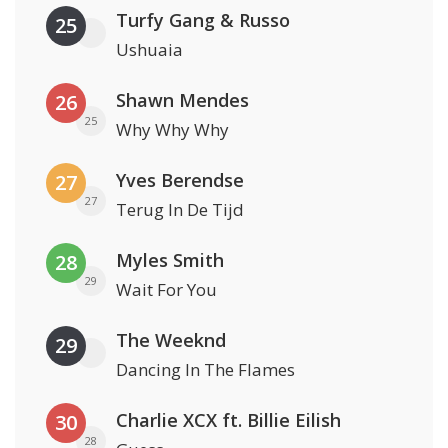
Turfy Gang & Russo
25
Ushuaia
Shawn Mendes
26
25
Why Why Why
Yves Berendse
27
27
Terug In De Tijd
Myles Smith
28
29
Wait For You
The Weeknd
29
Dancing In The Flames
Charlie XCX ft. Billie Eilish
30
28