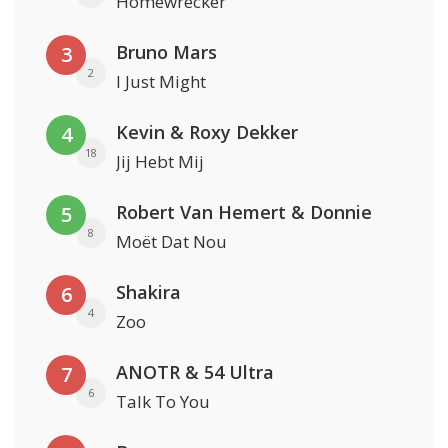
Homewrecker
Bruno Mars
3
2
I Just Might
Kevin & Roxy Dekker
4
18
Jij Hebt Mij
Robert Van Hemert & Donnie
5
8
Moët Dat Nou
Shakira
6
4
Zoo
ANOTR & 54 Ultra
7
6
Talk To You