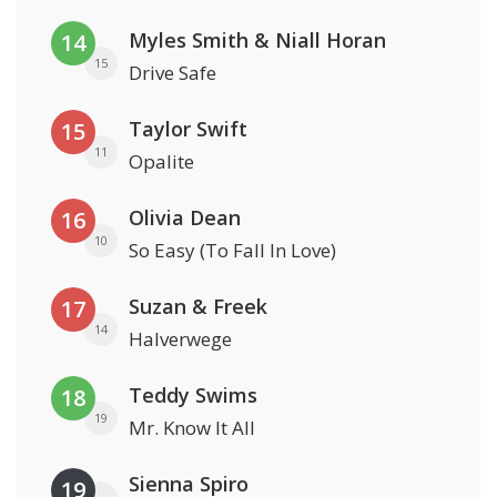
Myles Smith & Niall Horan
14
15
Drive Safe
Taylor Swift
15
11
Opalite
Olivia Dean
16
10
So Easy (To Fall In Love)
Suzan & Freek
17
14
Halverwege
Teddy Swims
18
19
Mr. Know It All
Sienna Spiro
19