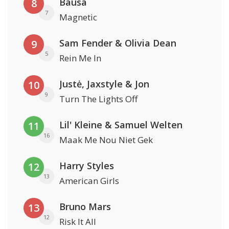
Bausa
8
7
Magnetic
Sam Fender & Olivia Dean
9
5
Rein Me In
Justė, Jaxstyle & Jon
10
9
Turn The Lights Off
Lil' Kleine & Samuel Welten
11
16
Maak Me Nou Niet Gek
Harry Styles
12
13
American Girls
Bruno Mars
13
12
Risk It All