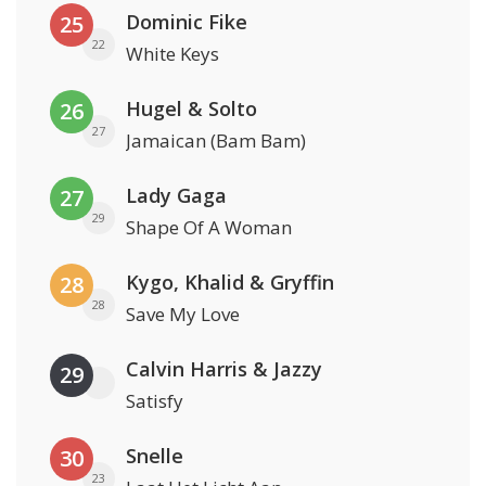
Dominic Fike
25
22
White Keys
Hugel & Solto
26
27
Jamaican (Bam Bam)
Lady Gaga
27
29
Shape Of A Woman
Kygo, Khalid & Gryffin
28
28
Save My Love
Calvin Harris & Jazzy
29
Satisfy
Snelle
30
23