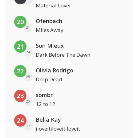
Material Lover
Ofenbach
20
21
Miles Away
Son Mieux
21
24
Dark Before The Dawn
Olivia Rodrigo
22
25
Drop Dead
sombr
23
20
12 to 12
Bella Kay
24
17
iloveitiloveitiloveit