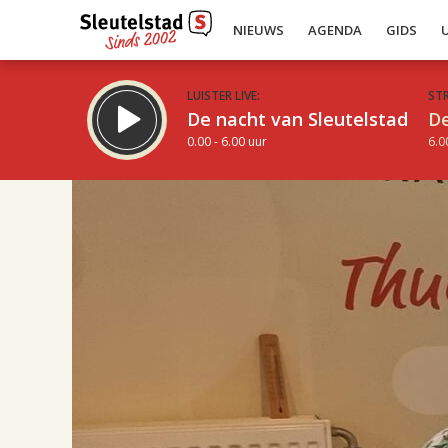
NIEUWS
AGENDA
GIDS
LUISTER LIVE:
ST
De nacht van Sleutelstad
De
0.00 - 6.00 uur
6.0
17.00
Inklappen