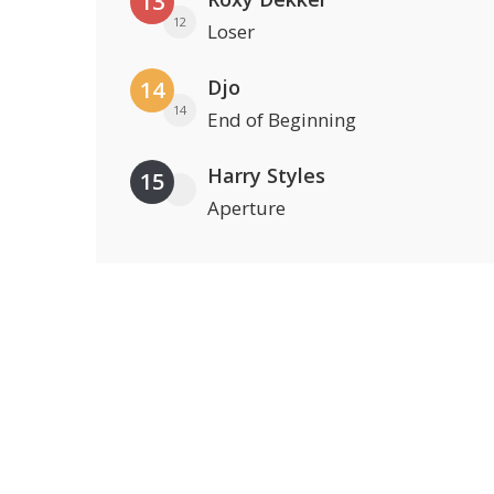
13
12
Loser
Djo
14
14
End of Beginning
Harry Styles
15
Aperture