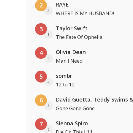
RAYE
2
2
WHERE IS MY HUSBAND!
Taylor Swift
3
1
The Fate Of Ophelia
Olivia Dean
4
3
Man I Need
sombr
5
4
12 to 12
6
6
Gone Gone Gone
Sienna Spiro
7
5
Die On This Hill