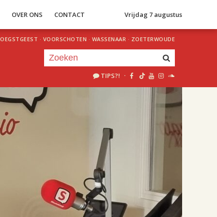
S
OVER ONS
CONTACT
Vrijdag 7 augustus
OEGSTGEEST
·
VOORSCHOTEN
·
WASSENAAR
·
ZOETERWOUDE
TIPS?!
·
Je luistert nu naar
uur 1 van 2
«
Vorig uur
Volgend uur
»
18.00