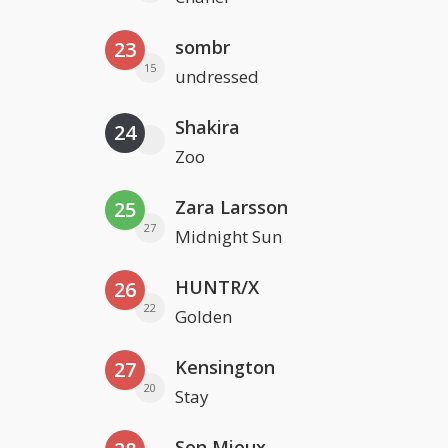
sombr
23
15
undressed
Shakira
24
Zoo
Zara Larsson
25
27
Midnight Sun
HUNTR/X
26
22
Golden
Kensington
27
20
Stay
Son Mieux