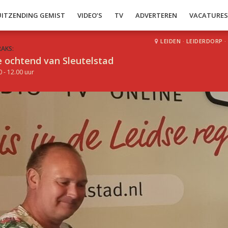
UITZENDING GEMIST
VIDEO’S
TV
ADVERTEREN
VACATURE
LEIDEN
·
LEIDERDORP
·
RAKS:
 ochtend van Sleutelstad
0 - 12.00 uur