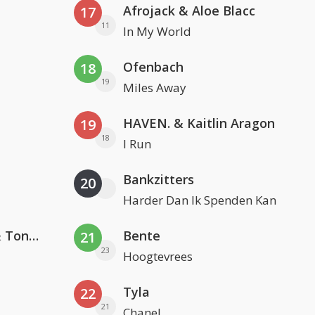
Afrojack & Aloe Blacc
17
11
In My World
Ofenbach
18
19
Miles Away
HAVEN. & Kaitlin Aragon
19
18
I Run
Bankzitters
20
Harder Dan Ik Spenden Kan
David Guetta, Teddy Swims & Tones And I
Bente
21
23
Hoogtevrees
Tyla
22
21
Chanel