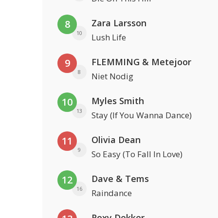
Zara Larsson
8
10
Lush Life
FLEMMING & Metejoor
9
8
Niet Nodig
Myles Smith
10
13
Stay (If You Wanna Dance)
Olivia Dean
11
9
So Easy (To Fall In Love)
Dave & Tems
12
16
Raindance
Roxy Dekker