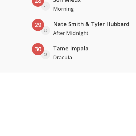
28
25
Morning
Nate Smith & Tyler Hubbard
29
26
After Midnight
Tame Impala
30
28
Dracula