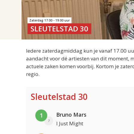
Zaterdag 17.00 - 19.00 uur
SLEUTELSTAD 30
Iedere zaterdagmiddag kun je vanaf 17.00 uur
aandacht voor dé artiesten van dit moment, m
actuele zaken komen voorbij. Kortom je zater
regio.
Sleutelstad 30
Bruno Mars
1
7
I Just Might