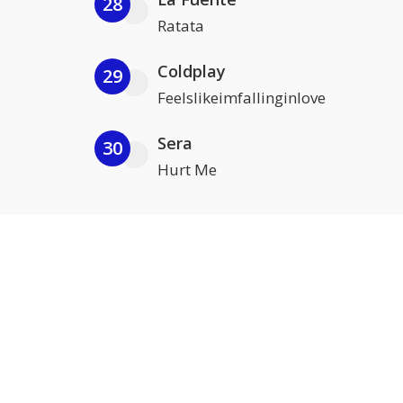
28
Ratata
Coldplay
29
Feelslikeimfallinginlove
Sera
30
Hurt Me