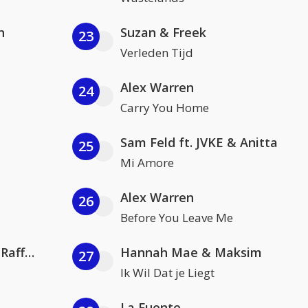
n
Suzan & Freek
23
Verleden Tijd
Alex Warren
24
Carry You Home
Sam Feld ft. JVKE & Anitta
25
Mi Amore
Alex Warren
26
Before You Leave Me
Jamoxy & Agatino Romero ft. Raffaella Carrà
Hannah Mae & Maksim
27
Ik Wil Dat je Liegt
La Fuente