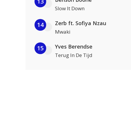
13
Slow It Down
Zerb ft. Sofiya Nzau
14
Mwaki
Yves Berendse
15
Terug In De Tijd