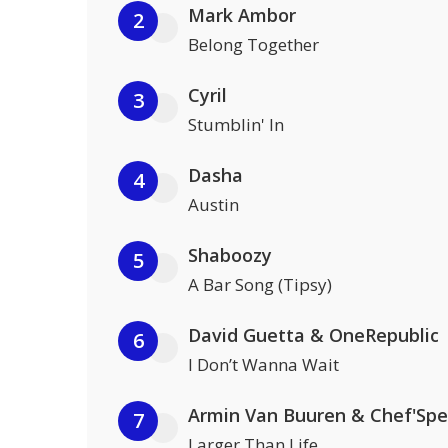
Mark Ambor
2
Belong Together
Cyril
3
Stumblin' In
Dasha
4
Austin
Shaboozy
5
A Bar Song (Tipsy)
David Guetta & OneRepublic
6
I Don’t Wanna Wait
Armin Van Buuren & Chef'Spe
7
Larger Than Life