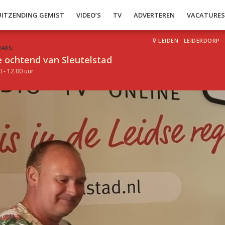
UITZENDING GEMIST
VIDEO’S
TV
ADVERTEREN
VACATURE
LEIDEN
·
LEIDERDORP
·
RAKS:
 ochtend van Sleutelstad
0 - 12.00 uur