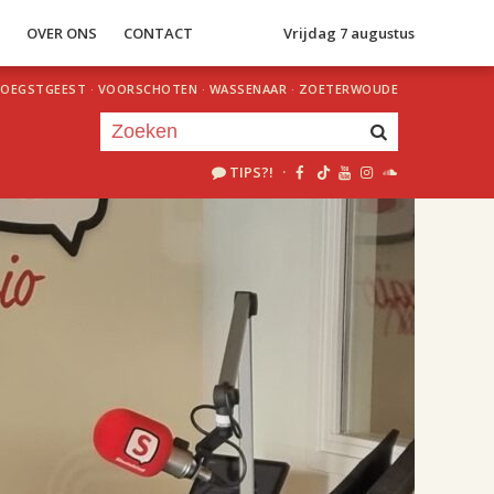
S
OVER ONS
CONTACT
Vrijdag 7 augustus
OEGSTGEEST
·
VOORSCHOTEN
·
WASSENAAR
·
ZOETERWOUDE
TIPS?!
·
Je luistert nu naar
uur 1 van 2
«
Vorig uur
Volgend uur
»
18.00