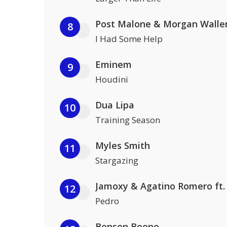
Post Malone & Morgan Walle
8
I Had Some Help
Eminem
9
Houdini
Dua Lipa
10
Training Season
Myles Smith
11
Stargazing
12
Pedro
Benson Boone