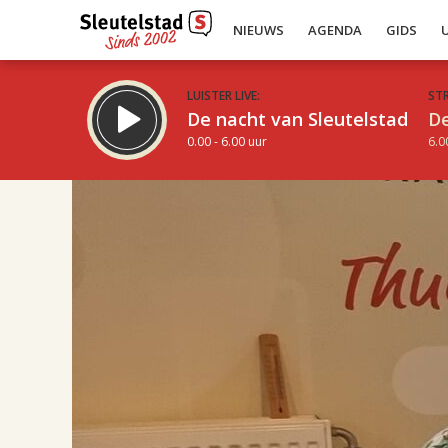
NIEUWS
AGENDA
GIDS
LUISTER LIVE:
ST
De nacht van Sleutelstad
De
0.00 - 6.00 uur
6.0
17.00
Inklappen