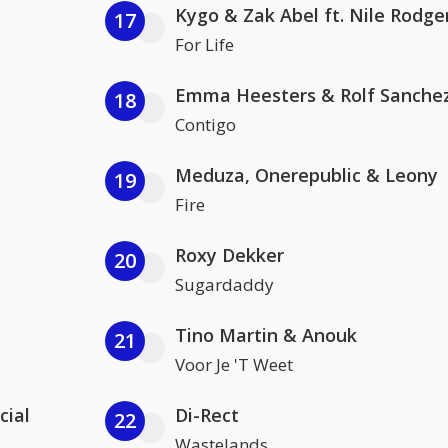
Kygo & Zak Abel ft. Nile Rodge
17
For Life
Emma Heesters & Rolf Sanche
18
Contigo
Meduza, Onerepublic & Leony
19
Fire
Roxy Dekker
20
Sugardaddy
Tino Martin & Anouk
21
Voor Je 'T Weet
cial
Di-Rect
22
Wastelands