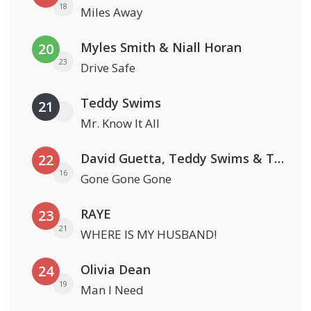
18
Miles Away
Myles Smith & Niall Horan
20
23
Drive Safe
Teddy Swims
21
Mr. Know It All
David Guetta, Teddy Swims & Tones And I
22
16
Gone Gone Gone
RAYE
23
21
WHERE IS MY HUSBAND!
Olivia Dean
24
19
Man I Need