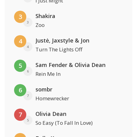
I Just Might
Shakira
3
3
Zoo
Justė, Jaxstyle & Jon
4
4
Turn The Lights Off
Sam Fender & Olivia Dean
5
6
Rein Me In
sombr
6
7
Homewrecker
Olivia Dean
7
5
So Easy (To Fall In Love)