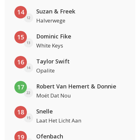
Suzan & Freek
14
12
Halverwege
Dominic Fike
15
13
White Keys
Taylor Swift
16
14
Opalite
Robert Van Hemert & Donnie
17
22
Moët Dat Nou
Snelle
18
15
Laat Het Licht Aan
Ofenbach
19