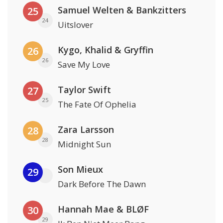
Samuel Welten & Bankzitters
25
24
Uitslover
Kygo, Khalid & Gryffin
26
26
Save My Love
Taylor Swift
27
25
The Fate Of Ophelia
Zara Larsson
28
28
Midnight Sun
Son Mieux
29
Dark Before The Dawn
Hannah Mae & BLØF
30
29