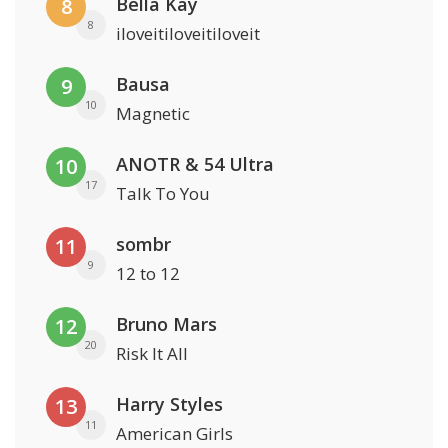
Bella Kay
8
8
iloveitiloveitiloveit
Bausa
9
10
Magnetic
ANOTR & 54 Ultra
10
17
Talk To You
sombr
11
9
12 to 12
Bruno Mars
12
20
Risk It All
Harry Styles
13
11
American Girls