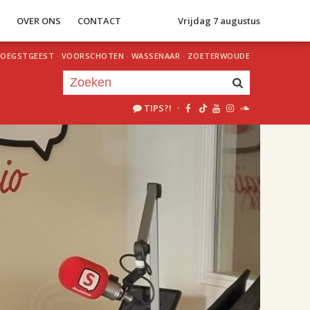
S
OVER ONS
CONTACT
Vrijdag 7 augustus
OEGSTGEEST
·
VOORSCHOTEN
·
WASSENAAR
·
ZOETERWOUDE
TIPS?!
·
Je luistert nu naar
uur 1 van 2
«
Vorig uur
Volgend uur
»
18.00