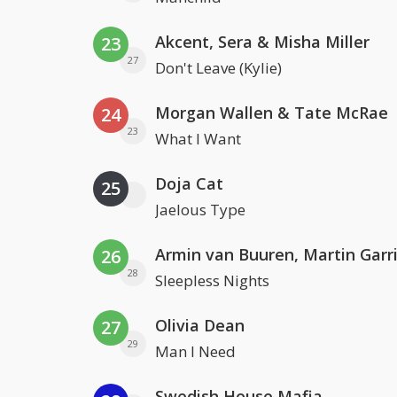
Akcent, Sera & Misha Miller
23
27
Don't Leave (Kylie)
Morgan Wallen & Tate McRae
24
23
What I Want
Doja Cat
25
Jaelous Type
26
28
Sleepless Nights
Olivia Dean
27
29
Man I Need
Swedish House Mafia