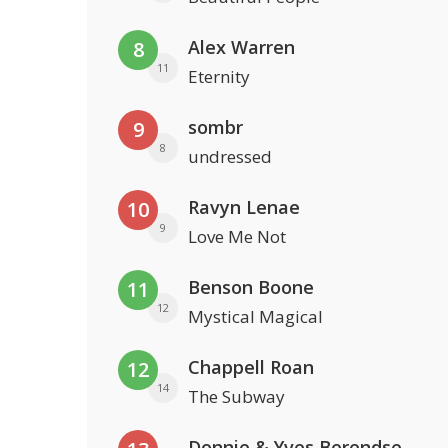
Alex Warren
8
11
Eternity
sombr
9
8
undressed
Ravyn Lenae
10
9
Love Me Not
Benson Boone
11
12
Mystical Magical
Chappell Roan
12
14
The Subway
Donnie & Yves Berendse