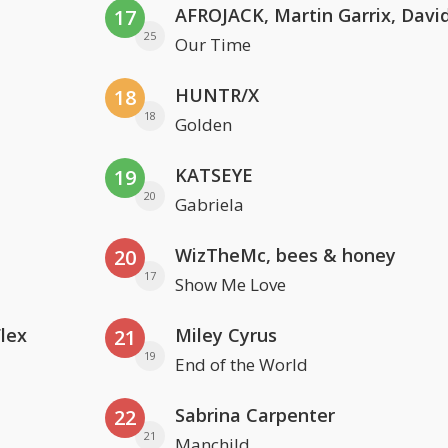
17
25
Our Time
HUNTR/X
18
18
Golden
KATSEYE
19
20
Gabriela
WizTheMc, bees & honey
20
17
Show Me Love
Flex
Miley Cyrus
21
19
End of the World
Sabrina Carpenter
22
21
Manchild