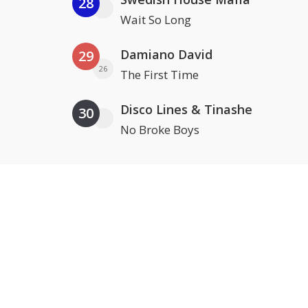
28
Wait So Long
Damiano David
29
26
The First Time
Disco Lines & Tinashe
30
No Broke Boys