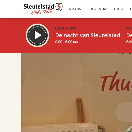
NIEUWS
AGENDA
GIDS
LUISTER LIVE:
ST
De nacht van Sleutelstad
De
0.00 - 6.00 uur
6.0
17.00
Inklappen