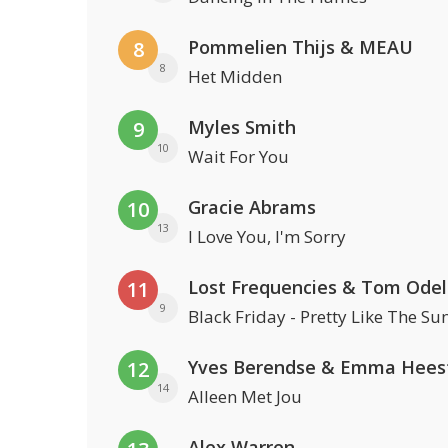
Pommelien Thijs & MEAU
8
8
Het Midden
Myles Smith
9
10
Wait For You
Gracie Abrams
10
13
I Love You, I'm Sorry
Lost Frequencies & Tom Odel
11
9
Black Friday - Pretty Like The Su
Yves Berendse & Emma Hees
12
14
Alleen Met Jou
Alex Warren