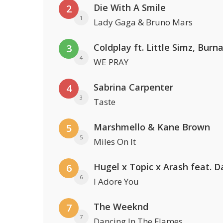
Die With A Smile
2
1
Lady Gaga & Bruno Mars
3
4
WE PRAY
Sabrina Carpenter
4
3
Taste
Marshmello & Kane Brown
5
5
Miles On It
6
6
I Adore You
The Weeknd
7
7
Dancing In The Flames