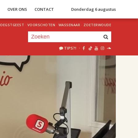
S
OVER ONS
CONTACT
Donderdag 6 augustus
OEGSTGEEST
·
VOORSCHOTEN
·
WASSENAAR
·
ZOETERWOUDE
TIPS?!
·
Je luistert nu naar
uur 1 van 2
«
Vorig uur
Volgend uur
»
18.00