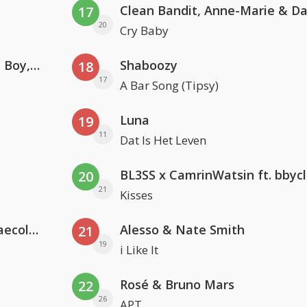
17
20
Cry Baby
Coldplay ft. Little Simz, Burna Boy, Elyanna & Tini
Shaboozy
18
17
A Bar Song (Tipsy)
Luna
19
11
Dat Is Het Leven
BL3SS x CamrinWatsin ft. bbyc
20
21
Kisses
Hugel x Topic x Arash feat. Daecolm
Alesso & Nate Smith
21
19
i Like It
Rosé & Bruno Mars
22
26
APT