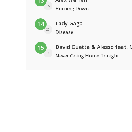
13
15
Burning Down
Lady Gaga
14
23
Disease
15
18
Never Going Home Tonight