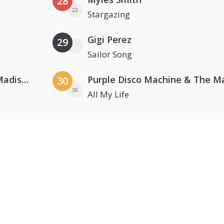
28
22
Stargazing
Gigi Perez
29
Sailor Song
David Guetta & Alesso feat. Madison Love
30
30
All My Life