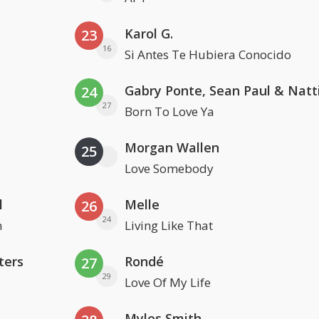
Karol G.
23
16
Si Antes Te Hubiera Conocido
24
27
Born To Love Ya
Morgan Wallen
25
Love Somebody
l
Melle
26
24
n
Living Like That
ters
Rondé
27
29
Love Of My Life
Myles Smith