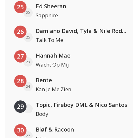
Ed Sheeran
25
20
Sapphire
Damiano David, Tyla & Nile Rodgers
26
25
Talk To Me
Hannah Mae
27
23
Wacht Op Mij
Bente
28
24
Kan Je Me Zien
Topic, Fireboy DML & Nico Santos
29
Body
Bløf & Racoon
30
27