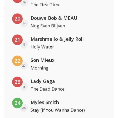
16
The First Time
Douwe Bob & MEAU
20
14
Nog Even Blijven
Marshmello & Jelly Roll
21
19
Holy Water
Son Mieux
22
22
Morning
Lady Gaga
23
13
The Dead Dance
Myles Smith
24
26
Stay (If You Wanna Dance)