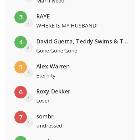
Man I Need
RAYE
3
4
WHERE IS MY HUSBAND!
David Guetta, Teddy Swims & Tones And I
4
8
Gone Gone Gone
Alex Warren
5
5
Eternity
Roxy Dekker
6
3
Loser
sombr
7
6
undressed