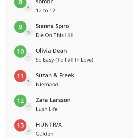
sombr
8
9
12 to 12
Sienna Spiro
9
10
Die On This Hill
Olivia Dean
10
11
So Easy (To Fall In Love)
Suzan & Freek
11
7
Niemand
Zara Larsson
12
17
Lush Life
HUNTR/X
13
12
Golden