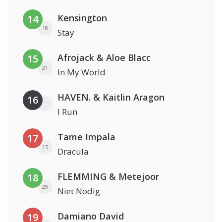
Kensington
14
18
Stay
Afrojack & Aloe Blacc
15
21
In My World
HAVEN. & Kaitlin Aragon
16
I Run
Tame Impala
17
15
Dracula
FLEMMING & Metejoor
18
29
Niet Nodig
Damiano David
19