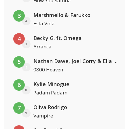
How You Samba
Marshmello & Farukko
3
4
Esta Vida
Becky G. ft. Omega
4
3
Arranca
Nathan Dawe, Joel Corry & Ella Henderson
5
6
0800 Heaven
Kylie Minogue
6
8
Padam Padam
Oliva Rodrigo
7
9
Vampire