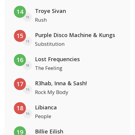
Troye Sivan
14
19
Rush
Purple Disco Machine & Kungs
15
13
Substitution
Lost Frequencies
16
18
The Feeling
R3hab, Inna & Sash!
17
15
Rock My Body
Libianca
18
16
People
Billie Eilish
19