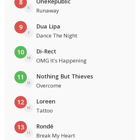
OneRepublic
8
5
Runaway
Dua Lipa
9
7
Dance The Night
Di-Rect
10
14
OMG It's Happening
Nothing But Thieves
11
12
Overcome
Loreen
12
10
Tattoo
Rondé
13
11
Break My Heart