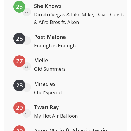
She Knows
25
27
Dimitri Vegas & Like Mike, David Guetta
& Afro Bros ft. Akon
Post Malone
26
Enough is Enough
Melle
27
23
Old Summers
Miracles
28
Chef'Special
Twan Ray
29
26
My Hot Air Balloon
Anne-Marie ft. Shania Twain