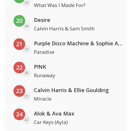
25
What Was I Made For?
Desire
20
24
Calvin Harris & Sam Smith
Purple Disco Machine & Sophie And The Giants
21
17
Paradise
P!NK
22
20
Runaway
Calvin Harris & Ellie Goulding
23
21
Miracle
Alok & Ava Max
24
22
Car Keys (Ayla)