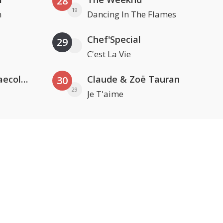
28
19
n
Dancing In The Flames
Chef'Special
29
C'est La Vie
Hugel x Topic x Arash feat. Daecolm
Claude & Zoë Tauran
30
29
Je T'aime