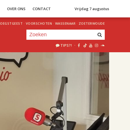
S
OVER ONS
CONTACT
Vrijdag 7 augustus
OEGSTGEEST
·
VOORSCHOTEN
·
WASSENAAR
·
ZOETERWOUDE
TIPS?!
·
Je luistert nu naar
uur 1 van 2
«
Vorig uur
Volgend uur
»
17.00