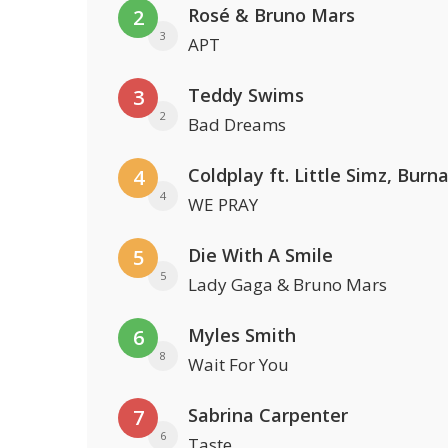
Rosé & Bruno Mars
2
3
APT
Teddy Swims
3
2
Bad Dreams
4
4
WE PRAY
Die With A Smile
5
5
Lady Gaga & Bruno Mars
Myles Smith
6
8
Wait For You
Sabrina Carpenter
7
6
Taste