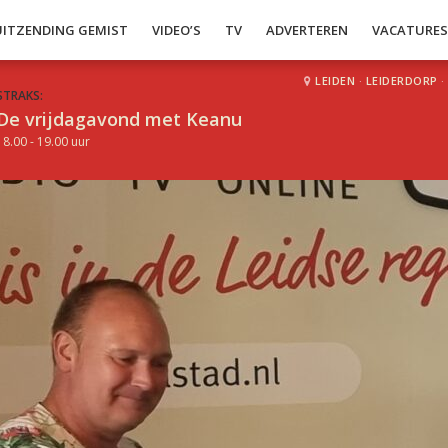
UITZENDING GEMIST
VIDEO’S
TV
ADVERTEREN
VACATURE
LEIDEN
·
LEIDERDORP
·
STRAKS:
De vrijdagavond met Keanu
18.00 - 19.00 uur