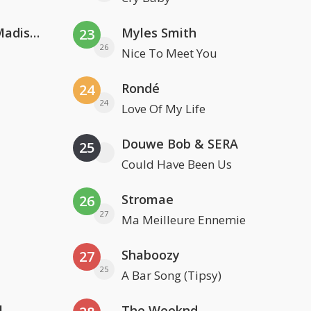
David Guetta & Alesso feat. Madison Love
Myles Smith
23
26
Nice To Meet You
Rondé
24
24
Love Of My Life
Douwe Bob & SERA
25
Could Have Been Us
Stromae
26
27
Ma Meilleure Ennemie
Shaboozy
27
25
A Bar Song (Tipsy)
l
The Weeknd