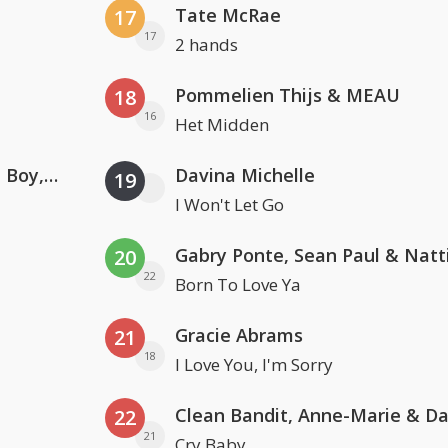
Tate McRae
17
17
2 hands
Pommelien Thijs & MEAU
18
16
Het Midden
Coldplay ft. Little Simz, Burna Boy, Elyanna & Tini
Davina Michelle
19
I Won't Let Go
20
22
Born To Love Ya
Gracie Abrams
21
18
I Love You, I'm Sorry
22
21
Cry Baby