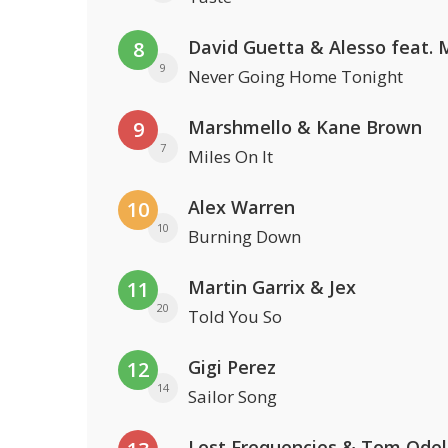
8
9
Never Going Home Tonight
Marshmello & Kane Brown
9
7
Miles On It
Alex Warren
10
10
Burning Down
Martin Garrix & Jex
11
20
Told You So
Gigi Perez
12
14
Sailor Song
Lost Frequencies & Tom Odel