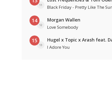
13
11
Black Friday - Pretty Like The Su
Morgan Wallen
14
12
Love Somebody
15
13
I Adore You