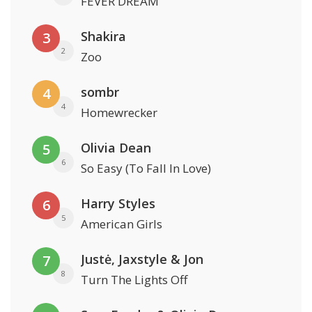
FEVER DREAM
Shakira
3
2
Zoo
sombr
4
4
Homewrecker
Olivia Dean
5
6
So Easy (To Fall In Love)
Harry Styles
6
5
American Girls
Justė, Jaxstyle & Jon
7
8
Turn The Lights Off