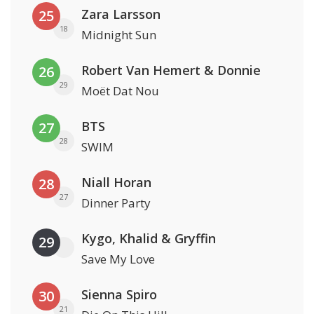
Zara Larsson
25
18
Midnight Sun
Robert Van Hemert & Donnie
26
29
Moët Dat Nou
BTS
27
28
SWIM
Niall Horan
28
27
Dinner Party
Kygo, Khalid & Gryffin
29
Save My Love
Sienna Spiro
30
21