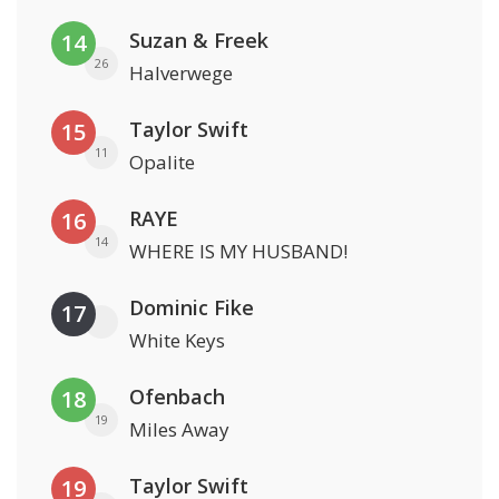
Suzan & Freek
14
26
Halverwege
Taylor Swift
15
11
Opalite
RAYE
16
14
WHERE IS MY HUSBAND!
Dominic Fike
17
White Keys
Ofenbach
18
19
Miles Away
Taylor Swift
19