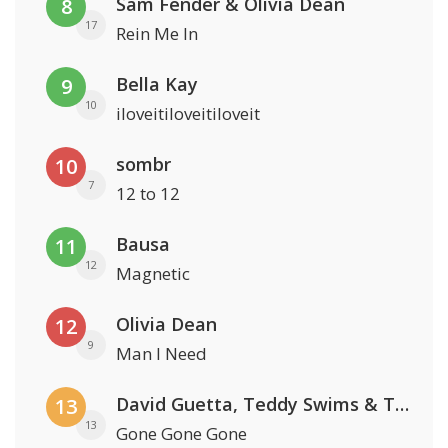
Sam Fender & Olivia Dean
8
17
Rein Me In
Bella Kay
9
10
iloveitiloveitiloveit
sombr
10
7
12 to 12
Bausa
11
12
Magnetic
Olivia Dean
12
9
Man I Need
David Guetta, Teddy Swims & Tones And I
13
13
Gone Gone Gone