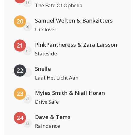
16
The Fate Of Ophelia
Samuel Welten & Bankzitters
20
20
Uitslover
PinkPantheress & Zara Larsson
21
15
Stateside
Snelle
22
Laat Het Licht Aan
Myles Smith & Niall Horan
23
23
Drive Safe
Dave & Tems
24
22
Raindance