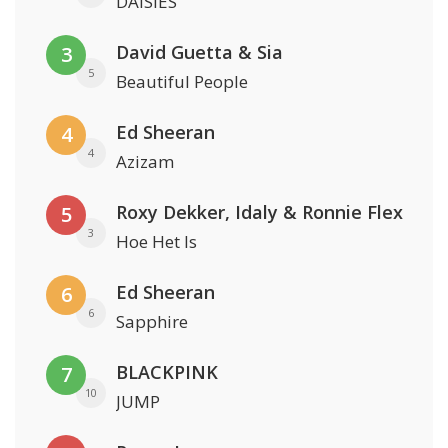
DAISIES
David Guetta & Sia
3
5
Beautiful People
Ed Sheeran
4
4
Azizam
Roxy Dekker, Idaly & Ronnie Flex
5
3
Hoe Het Is
Ed Sheeran
6
6
Sapphire
BLACKPINK
7
10
JUMP