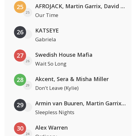
AFROJACK, Martin Garrix, David Guetta & Amél
25
25
Our Time
KATSEYE
26
Gabriela
Swedish House Mafia
27
26
Wait So Long
Akcent, Sera & Misha Miller
28
29
Don't Leave (Kylie)
Armin van Buuren, Martin Garrix & Libby Whitehouse
29
Sleepless Nights
Alex Warren
30
24