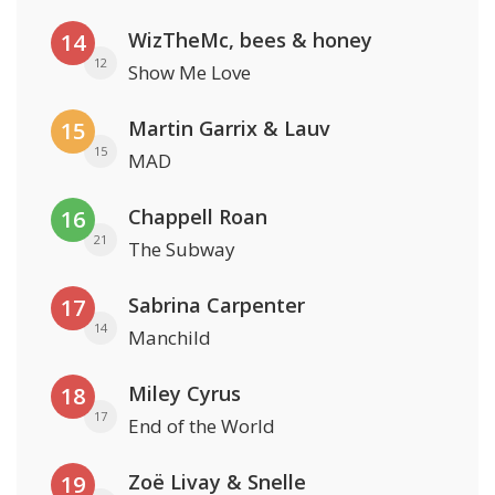
WizTheMc, bees & honey
14
12
Show Me Love
Martin Garrix & Lauv
15
15
MAD
Chappell Roan
16
21
The Subway
Sabrina Carpenter
17
14
Manchild
Miley Cyrus
18
17
End of the World
Zoë Livay & Snelle
19