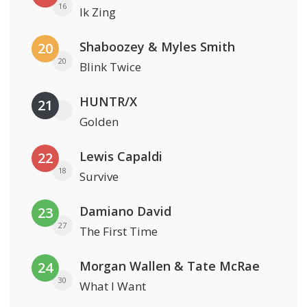
16
Ik Zing
Shaboozey & Myles Smith
20
20
Blink Twice
HUNTR/X
21
Golden
Lewis Capaldi
22
18
Survive
Damiano David
23
27
The First Time
Morgan Wallen & Tate McRae
24
30
What I Want