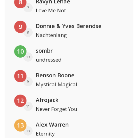
Ravyn Lenae
8
7
Love Me Not
Donnie & Yves Berendse
9
8
Nachtenlang
sombr
10
19
undressed
Benson Boone
11
9
Mystical Magical
Afrojack
12
11
Never Forget You
Alex Warren
13
13
Eternity