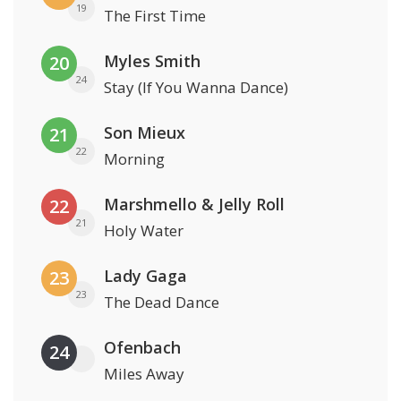
19
The First Time
Myles Smith
20
24
Stay (If You Wanna Dance)
Son Mieux
21
22
Morning
Marshmello & Jelly Roll
22
21
Holy Water
Lady Gaga
23
23
The Dead Dance
Ofenbach
24
Miles Away