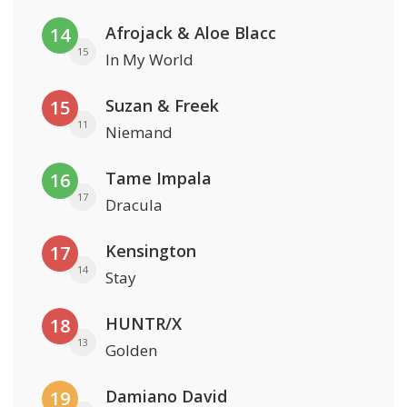
Afrojack & Aloe Blacc
14
15
In My World
Suzan & Freek
15
11
Niemand
Tame Impala
16
17
Dracula
Kensington
17
14
Stay
HUNTR/X
18
13
Golden
Damiano David
19