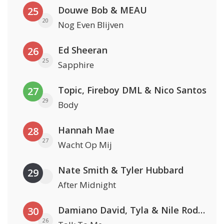
Douwe Bob & MEAU
25
20
Nog Even Blijven
Ed Sheeran
26
25
Sapphire
Topic, Fireboy DML & Nico Santos
27
29
Body
Hannah Mae
28
27
Wacht Op Mij
Nate Smith & Tyler Hubbard
29
After Midnight
Damiano David, Tyla & Nile Rodgers
30
26