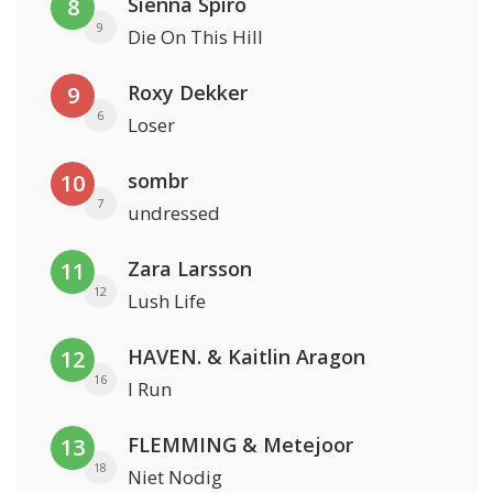
Sienna Spiro
8
9
Die On This Hill
Roxy Dekker
9
6
Loser
sombr
10
7
undressed
Zara Larsson
11
12
Lush Life
HAVEN. & Kaitlin Aragon
12
16
I Run
FLEMMING & Metejoor
13
18
Niet Nodig