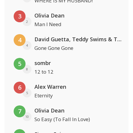
WHERE IS MY HUSBAND!
Olivia Dean
3
2
Man I Need
David Guetta, Teddy Swims & Tones And I
4
4
Gone Gone Gone
sombr
5
8
12 to 12
Alex Warren
6
5
Eternity
Olivia Dean
7
10
So Easy (To Fall In Love)