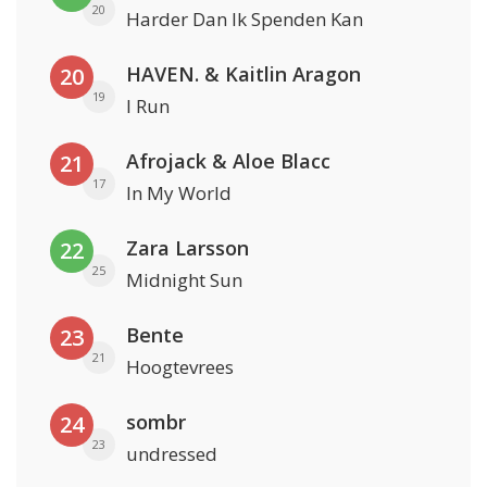
20
Harder Dan Ik Spenden Kan
HAVEN. & Kaitlin Aragon
20
19
I Run
Afrojack & Aloe Blacc
21
17
In My World
Zara Larsson
22
25
Midnight Sun
Bente
23
21
Hoogtevrees
sombr
24
23
undressed