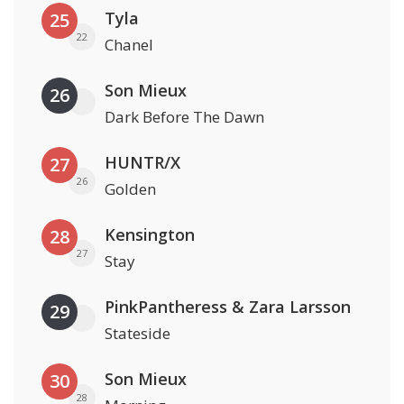
Tyla
25
22
Chanel
Son Mieux
26
Dark Before The Dawn
HUNTR/X
27
26
Golden
Kensington
28
27
Stay
PinkPantheress & Zara Larsson
29
Stateside
Son Mieux
30
28