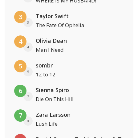
WHERE IS MY HUSBAND!
Taylor Swift
3
3
The Fate Of Ophelia
Olivia Dean
4
4
Man I Need
sombr
5
5
12 to 12
Sienna Spiro
6
7
Die On This Hill
Zara Larsson
7
8
Lush Life