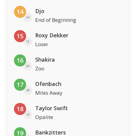
Djo
14
14
End of Beginning
Roxy Dekker
15
13
Loser
Shakira
16
24
Zoo
Ofenbach
17
18
Miles Away
Taylor Swift
18
16
Opalite
Bankzitters
19