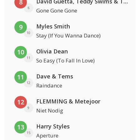
David Guetta, Teddy Swims & Tones And I
8
6
Gone Gone Gone
Myles Smith
9
10
Stay (If You Wanna Dance)
Olivia Dean
10
11
So Easy (To Fall In Love)
Dave & Tems
11
12
Raindance
FLEMMING & Metejoor
12
9
Niet Nodig
Harry Styles
13
15
Aperture