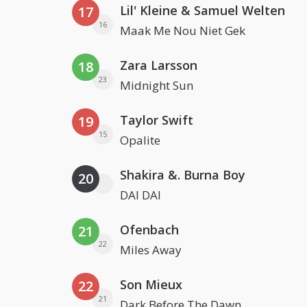
Lil' Kleine & Samuel Welten
17
16
Maak Me Nou Niet Gek
Zara Larsson
18
23
Midnight Sun
Taylor Swift
19
15
Opalite
Shakira &. Burna Boy
20
DAI DAI
Ofenbach
21
22
Miles Away
Son Mieux
22
21
Dark Before The Dawn