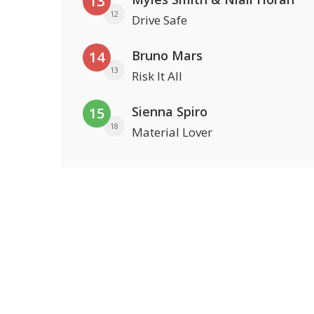
13
12
Drive Safe
Bruno Mars
14
13
Risk It All
Sienna Spiro
15
18
Material Lover