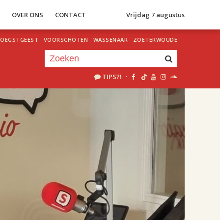
S
OVER ONS
CONTACT
Vrijdag 7 augustus
OEGSTGEEST
·
VOORSCHOTEN
·
WASSENAAR
·
ZOETERWOUDE
TIPS?!
·
Je luistert nu naar
uur 1 van 2
«
Vorig uur
Volgend uur
»
17.00