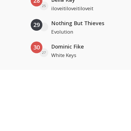
28
25
iloveitiloveitiloveit
Nothing But Thieves
29
Evolution
Dominic Fike
30
27
White Keys