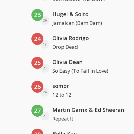
Hugel & Solto
23
26
Jamaican (Bam Bam)
Olivia Rodrigo
24
19
Drop Dead
Olivia Dean
25
20
So Easy (To Fall In Love)
sombr
26
24
12 to 12
Martin Garrix & Ed Sheeran
27
29
Repeat It
Bella Kay