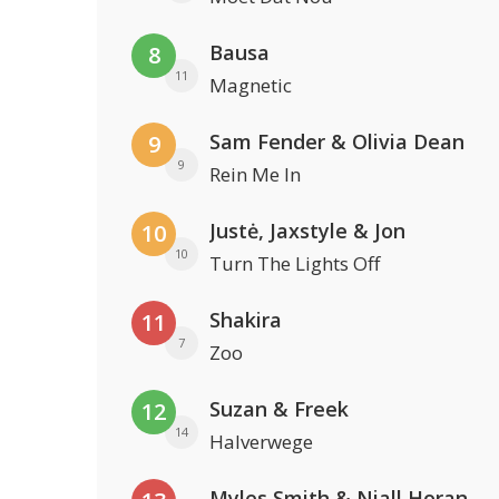
Bausa
8
11
Magnetic
Sam Fender & Olivia Dean
9
9
Rein Me In
Justė, Jaxstyle & Jon
10
10
Turn The Lights Off
Shakira
11
7
Zoo
Suzan & Freek
12
14
Halverwege
Myles Smith & Niall Horan