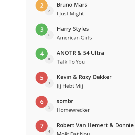
Bruno Mars
2
2
I Just Might
Harry Styles
3
6
American Girls
ANOTR & 54 Ultra
4
8
Talk To You
Kevin & Roxy Dekker
5
3
Jij Hebt Mij
sombr
6
5
Homewrecker
Robert Van Hemert & Donnie
7
4
Moët Dat Nou