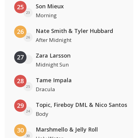
Son Mieux
25
23
Morning
Nate Smith & Tyler Hubbard
26
26
After Midnight
Zara Larsson
27
Midnight Sun
Tame Impala
28
25
Dracula
Topic, Fireboy DML & Nico Santos
29
24
Body
Marshmello & Jelly Roll
30
30