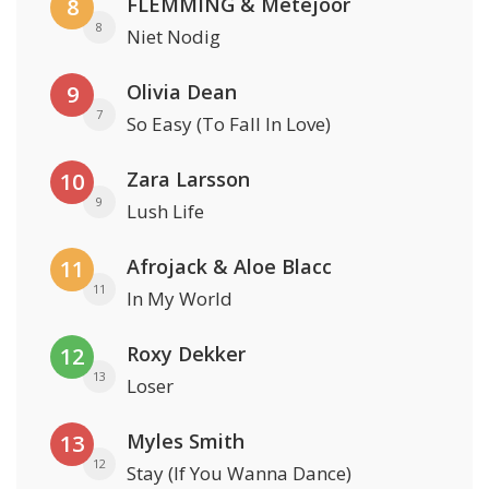
FLEMMING & Metejoor
8
8
Niet Nodig
Olivia Dean
9
7
So Easy (To Fall In Love)
Zara Larsson
10
9
Lush Life
Afrojack & Aloe Blacc
11
11
In My World
Roxy Dekker
12
13
Loser
Myles Smith
13
12
Stay (If You Wanna Dance)