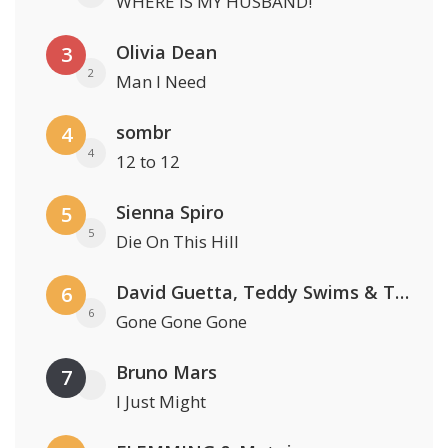
WHERE IS MY HUSBAND!
Olivia Dean
3
2
Man I Need
sombr
4
4
12 to 12
Sienna Spiro
5
5
Die On This Hill
David Guetta, Teddy Swims & Tones And I
6
6
Gone Gone Gone
Bruno Mars
7
I Just Might