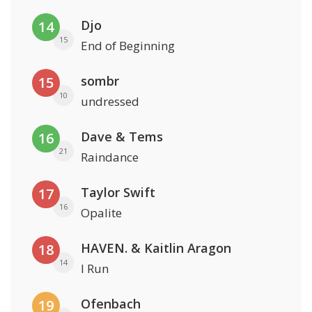
Djo
14
15
End of Beginning
sombr
15
10
undressed
Dave & Tems
16
21
Raindance
Taylor Swift
17
16
Opalite
HAVEN. & Kaitlin Aragon
18
14
I Run
Ofenbach
19