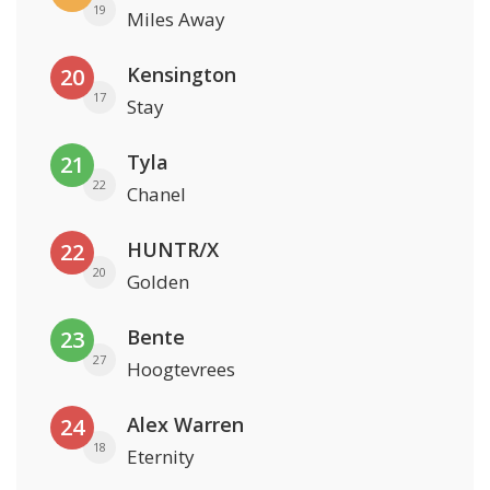
19
Miles Away
Kensington
20
17
Stay
Tyla
21
22
Chanel
HUNTR/X
22
20
Golden
Bente
23
27
Hoogtevrees
Alex Warren
24
18
Eternity