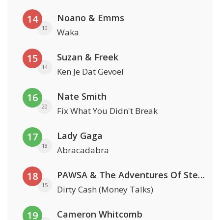
Noano & Emms
14
10
Waka
Suzan & Freek
15
14
Ken Je Dat Gevoel
Nate Smith
16
20
Fix What You Didn't Break
Lady Gaga
17
18
Abracadabra
PAWSA & The Adventures Of Stevie V
18
15
Dirty Cash (Money Talks)
Cameron Whitcomb
19