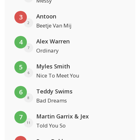
Messy
Antoon
3
2
Beetje Van Mij
Alex Warren
4
7
Ordinary
Myles Smith
5
6
Nice To Meet You
Teddy Swims
6
8
Bad Dreams
Martin Garrix & Jex
7
11
Told You So