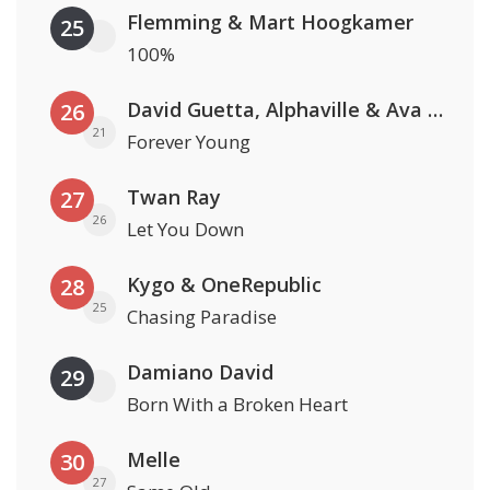
Flemming & Mart Hoogkamer
25
100%
David Guetta, Alphaville & Ava Max
26
21
Forever Young
Twan Ray
27
26
Let You Down
Kygo & OneRepublic
28
25
Chasing Paradise
Damiano David
29
Born With a Broken Heart
Melle
30
27