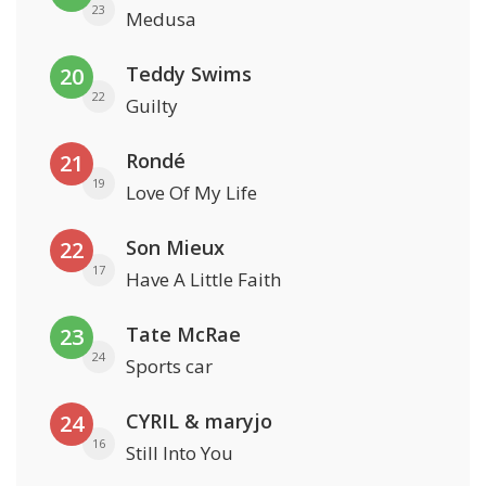
23
Medusa
Teddy Swims
20
22
Guilty
Rondé
21
19
Love Of My Life
Son Mieux
22
17
Have A Little Faith
Tate McRae
23
24
Sports car
CYRIL & maryjo
24
16
Still Into You