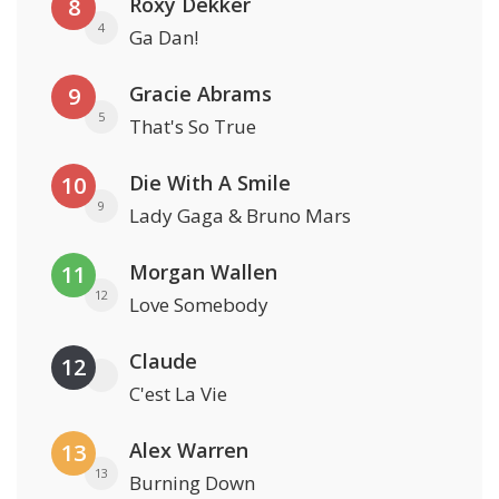
Roxy Dekker
8
4
Ga Dan!
Gracie Abrams
9
5
That's So True
Die With A Smile
10
9
Lady Gaga & Bruno Mars
Morgan Wallen
11
12
Love Somebody
Claude
12
C'est La Vie
Alex Warren
13
13
Burning Down