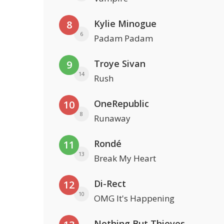
Kylie Minogue
8
6
Padam Padam
Troye Sivan
9
14
Rush
OneRepublic
10
8
Runaway
Rondé
11
13
Break My Heart
Di-Rect
12
10
OMG It's Happening
Nothing But Thieves