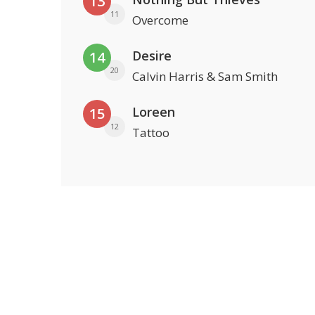
13
11
Overcome
Desire
14
20
Calvin Harris & Sam Smith
Loreen
15
12
Tattoo