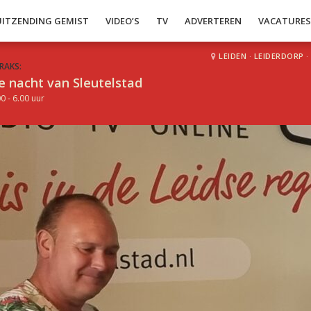
UITZENDING GEMIST
VIDEO’S
TV
ADVERTEREN
VACATURE
LEIDEN
·
LEIDERDORP
·
RAKS:
e nacht van Sleutelstad
0 - 6.00 uur