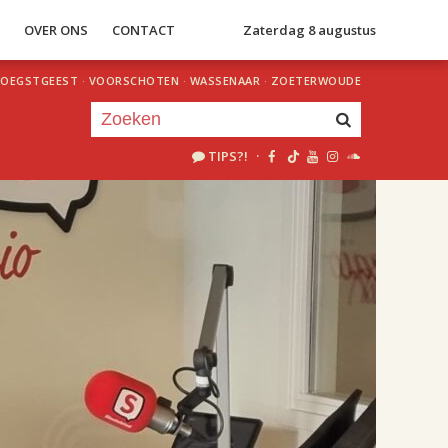
S
OVER ONS
CONTACT
Zaterdag 8 augustus
OEGSTGEEST
·
VOORSCHOTEN
·
WASSENAAR
·
ZOETERWOUDE
TIPS?!
·
Je luistert nu naar
uur 1 van 2
«
Vorig uur
Volgend uur
»
17.00