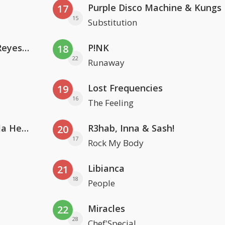
Purple Disco Machine & Kungs
17
15
Substitution
Kris Kross Amsterdam. Sofia Reyes & Tinie Tempah
P!NK
18
22
Runaway
Lost Frequencies
19
16
The Feeling
Nathan Dawe, Joel Corry & Ella Henderson
R3hab, Inna & Sash!
20
17
Rock My Body
Libianca
21
18
People
Miracles
22
28
Chef'Special