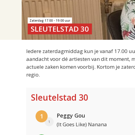
Zaterdag 17.00 - 19.00 uur
SLEUTELSTAD 30
Iedere zaterdagmiddag kun je vanaf 17.00 uur
aandacht voor dé artiesten van dit moment, m
actuele zaken komen voorbij. Kortom je zater
regio.
Sleutelstad 30
Peggy Gou
1
1
(It Goes Like) Nanana