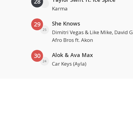
28
Karma
She Knows
29
25
Dimitri Vegas & Like Mike, David 
Afro Bros ft. Akon
Alok & Ava Max
30
24
Car Keys (Ayla)