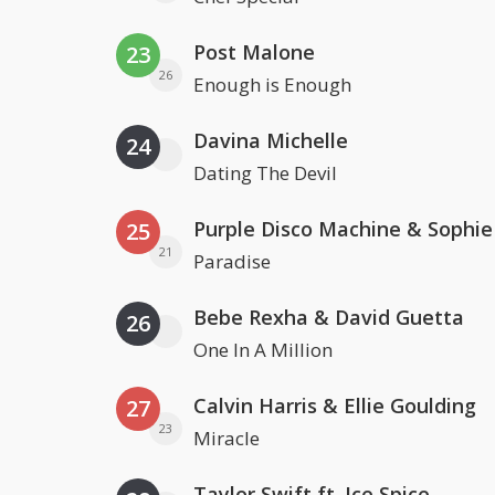
Post Malone
23
26
Enough is Enough
Davina Michelle
24
Dating The Devil
25
21
Paradise
Bebe Rexha & David Guetta
26
One In A Million
Calvin Harris & Ellie Goulding
27
23
Miracle
Taylor Swift ft. Ice Spice