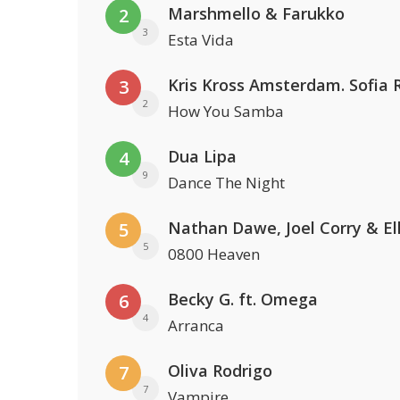
Marshmello & Farukko
2
3
Esta Vida
3
2
How You Samba
Dua Lipa
4
9
Dance The Night
5
5
0800 Heaven
Becky G. ft. Omega
6
4
Arranca
Oliva Rodrigo
7
7
Vampire