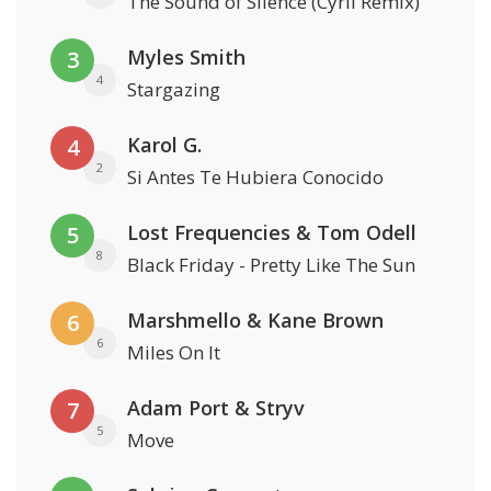
The Sound of Silence (Cyril Remix)
Myles Smith
3
4
Stargazing
Karol G.
4
2
Si Antes Te Hubiera Conocido
Lost Frequencies & Tom Odell
5
8
Black Friday - Pretty Like The Sun
Marshmello & Kane Brown
6
6
Miles On It
Adam Port & Stryv
7
5
Move