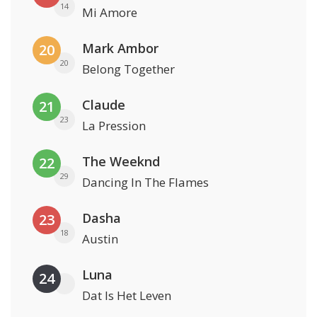
14
Mi Amore
Mark Ambor
20
20
Belong Together
Claude
21
23
La Pression
The Weeknd
22
29
Dancing In The Flames
Dasha
23
18
Austin
Luna
24
Dat Is Het Leven