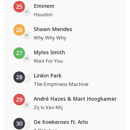
Eminem
25
19
Houdini
Shawn Mendes
26
26
Why Why Why
Myles Smith
27
28
Wait For You
Linkin Park
28
The Emptiness Machine
André Hazes & Mart Hoogkamer
29
24
Zij Is Van Mij
De Koekeroes ft. Arlo
30