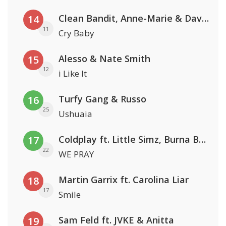
Clean Bandit, Anne-Marie & David Guetta
14
11
Cry Baby
Alesso & Nate Smith
15
12
i Like It
Turfy Gang & Russo
16
25
Ushuaia
Coldplay ft. Little Simz, Burna Boy, Elyanna & Tini
17
22
WE PRAY
Martin Garrix ft. Carolina Liar
18
17
Smile
Sam Feld ft. JVKE & Anitta
19