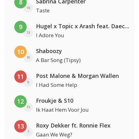
Sabrina Carpenter
8
16
Taste
Hugel x Topic x Arash feat. Daecolm
9
13
I Adore You
Shaboozy
10
10
A Bar Song (Tipsy)
Post Malone & Morgan Wallen
11
9
I Had Some Help
Froukje & S10
12
15
Ik Haat Hem Voor Jou
Roxy Dekker ft. Ronnie Flex
13
7
Gaan We Weg?