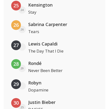
Kensington
25
24
Stay
Sabrina Carpenter
26
26
Tears
Lewis Capaldi
27
The Day That I Die
Rondé
28
29
Never Been Better
Robyn
29
Dopamine
Justin Bieber
30
25