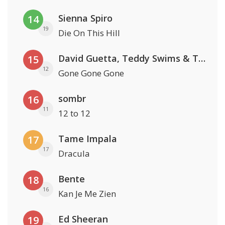
Sienna Spiro
14
19
Die On This Hill
David Guetta, Teddy Swims & Tones And I
15
12
Gone Gone Gone
sombr
16
11
12 to 12
Tame Impala
17
17
Dracula
Bente
18
16
Kan Je Me Zien
Ed Sheeran
19