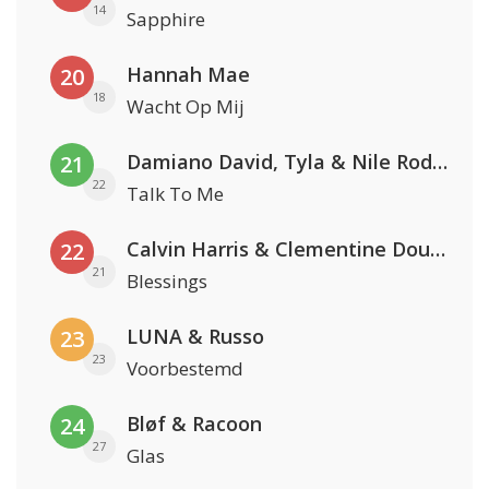
14
Sapphire
Hannah Mae
20
18
Wacht Op Mij
Damiano David, Tyla & Nile Rodgers
21
22
Talk To Me
Calvin Harris & Clementine Douglas
22
21
Blessings
LUNA & Russo
23
23
Voorbestemd
Bløf & Racoon
24
27
Glas