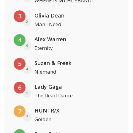
WHERE IS MY HUSBAND!
Olivia Dean
3
2
Man I Need
Alex Warren
4
6
Eternity
Suzan & Freek
5
4
Niemand
Lady Gaga
6
5
The Dead Dance
HUNTR/X
7
7
Golden