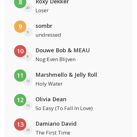
Roxy Dekker
8
20
Loser
sombr
9
9
undressed
Douwe Bob & MEAU
10
8
Nog Even Blijven
Marshmello & Jelly Roll
11
13
Holy Water
Olivia Dean
12
15
So Easy (To Fall In Love)
Damiano David
13
10
The First Time