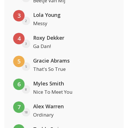
Beetje Van Mij
Lola Young
3
2
Messy
Roxy Dekker
4
3
Ga Dan!
Gracie Abrams
5
5
That's So True
Myles Smith
6
8
Nice To Meet You
Alex Warren
7
18
Ordinary