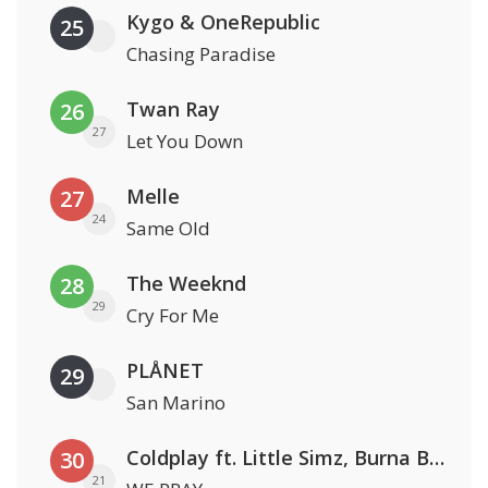
Kygo & OneRepublic
25
Chasing Paradise
Twan Ray
26
27
Let You Down
Melle
27
24
Same Old
The Weeknd
28
29
Cry For Me
PLÅNET
29
San Marino
Coldplay ft. Little Simz, Burna Boy, Elyanna & Tini
30
21