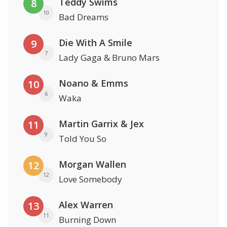
Teddy Swims
8
10
Bad Dreams
Die With A Smile
9
7
Lady Gaga & Bruno Mars
Noano & Emms
10
6
Waka
Martin Garrix & Jex
11
9
Told You So
Morgan Wallen
12
12
Love Somebody
Alex Warren
13
11
Burning Down