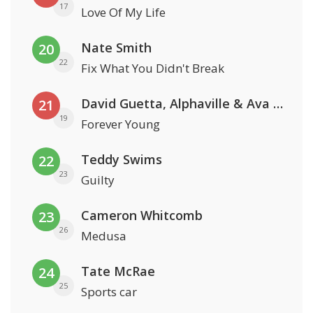
17
Love Of My Life
Nate Smith
20
22
Fix What You Didn't Break
David Guetta, Alphaville & Ava Max
21
19
Forever Young
Teddy Swims
22
23
Guilty
Cameron Whitcomb
23
26
Medusa
Tate McRae
24
25
Sports car