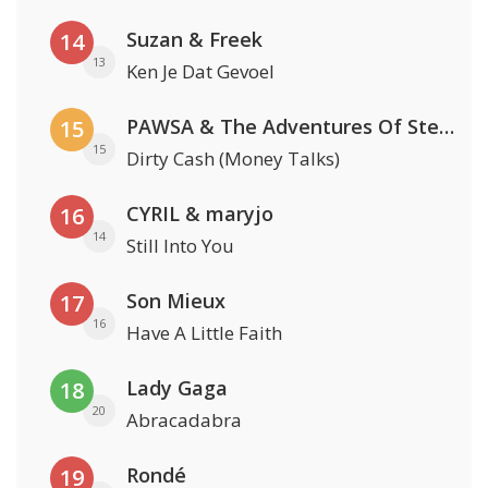
Suzan & Freek
14
13
Ken Je Dat Gevoel
PAWSA & The Adventures Of Stevie V
15
15
Dirty Cash (Money Talks)
CYRIL & maryjo
16
14
Still Into You
Son Mieux
17
16
Have A Little Faith
Lady Gaga
18
20
Abracadabra
Rondé
19