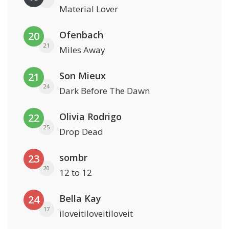
Material Lover
Ofenbach
20
21
Miles Away
Son Mieux
21
24
Dark Before The Dawn
Olivia Rodrigo
22
25
Drop Dead
sombr
23
20
12 to 12
Bella Kay
24
17
iloveitiloveitiloveit