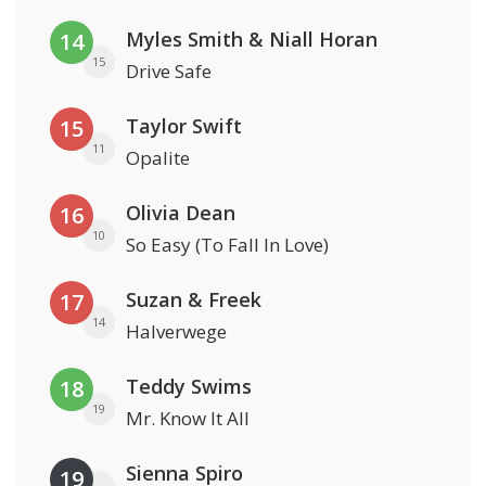
Myles Smith & Niall Horan
14
15
Drive Safe
Taylor Swift
15
11
Opalite
Olivia Dean
16
10
So Easy (To Fall In Love)
Suzan & Freek
17
14
Halverwege
Teddy Swims
18
19
Mr. Know It All
Sienna Spiro
19