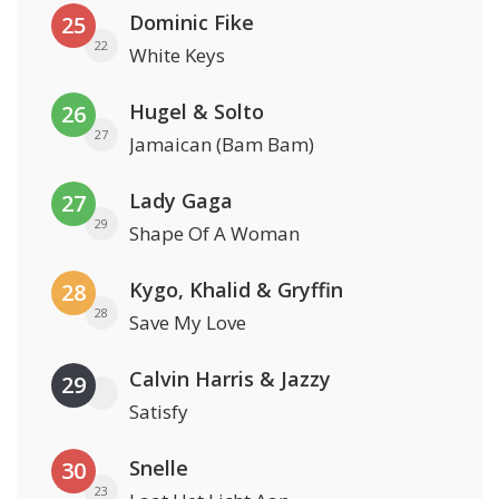
Dominic Fike
25
22
White Keys
Hugel & Solto
26
27
Jamaican (Bam Bam)
Lady Gaga
27
29
Shape Of A Woman
Kygo, Khalid & Gryffin
28
28
Save My Love
Calvin Harris & Jazzy
29
Satisfy
Snelle
30
23