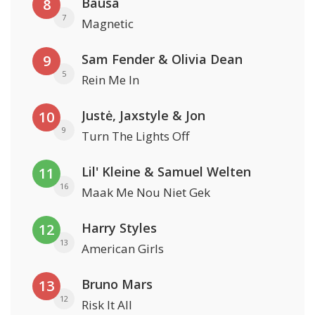
Bausa
8
7
Magnetic
Sam Fender & Olivia Dean
9
5
Rein Me In
Justė, Jaxstyle & Jon
10
9
Turn The Lights Off
Lil' Kleine & Samuel Welten
11
16
Maak Me Nou Niet Gek
Harry Styles
12
13
American Girls
Bruno Mars
13
12
Risk It All