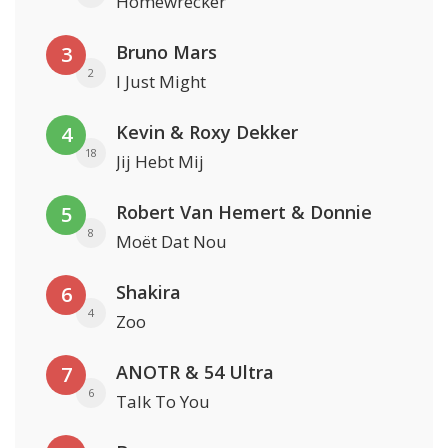
Homewrecker
Bruno Mars
3
2
I Just Might
Kevin & Roxy Dekker
4
18
Jij Hebt Mij
Robert Van Hemert & Donnie
5
8
Moët Dat Nou
Shakira
6
4
Zoo
ANOTR & 54 Ultra
7
6
Talk To You