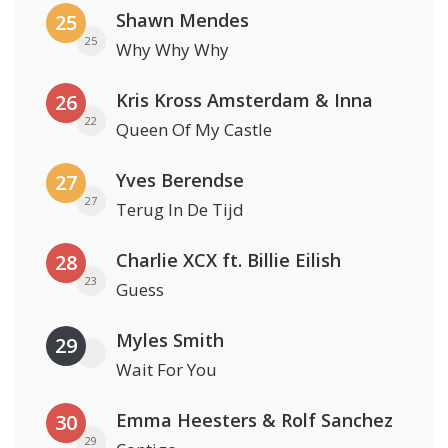
Shawn Mendes
25
25
Why Why Why
Kris Kross Amsterdam & Inna
26
22
Queen Of My Castle
Yves Berendse
27
27
Terug In De Tijd
Charlie XCX ft. Billie Eilish
28
23
Guess
Myles Smith
29
Wait For You
Emma Heesters & Rolf Sanchez
30
29