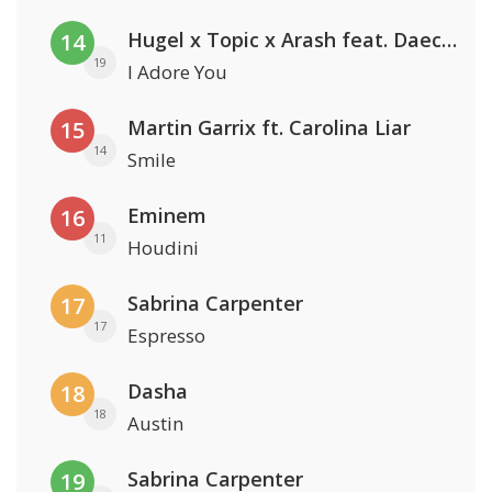
Hugel x Topic x Arash feat. Daecolm
14
19
I Adore You
Martin Garrix ft. Carolina Liar
15
14
Smile
Eminem
16
11
Houdini
Sabrina Carpenter
17
17
Espresso
Dasha
18
18
Austin
Sabrina Carpenter
19