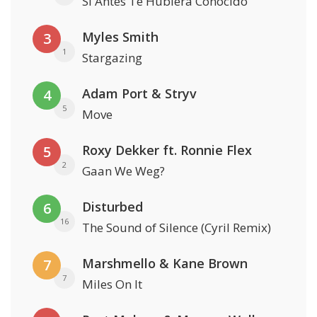
Si Antes Te Hubiera Conocido
Myles Smith
3
1
Stargazing
Adam Port & Stryv
4
5
Move
Roxy Dekker ft. Ronnie Flex
5
2
Gaan We Weg?
Disturbed
6
16
The Sound of Silence (Cyril Remix)
Marshmello & Kane Brown
7
7
Miles On It