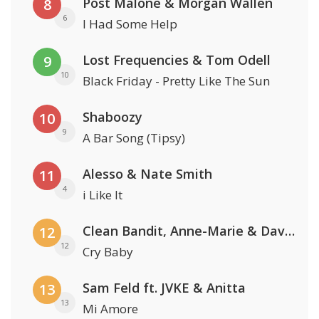
Post Malone & Morgan Wallen
8
6
I Had Some Help
Lost Frequencies & Tom Odell
9
10
Black Friday - Pretty Like The Sun
Shaboozy
10
9
A Bar Song (Tipsy)
Alesso & Nate Smith
11
4
i Like It
Clean Bandit, Anne-Marie & David Guetta
12
12
Cry Baby
Sam Feld ft. JVKE & Anitta
13
13
Mi Amore