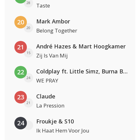
28
Taste
Mark Ambor
20
20
Belong Together
André Hazes & Mart Hoogkamer
21
15
Zij Is Van Mij
Coldplay ft. Little Simz, Burna Boy, Elyanna & Tini
22
24
WE PRAY
Claude
23
21
La Pression
Froukje & S10
24
Ik Haat Hem Voor Jou