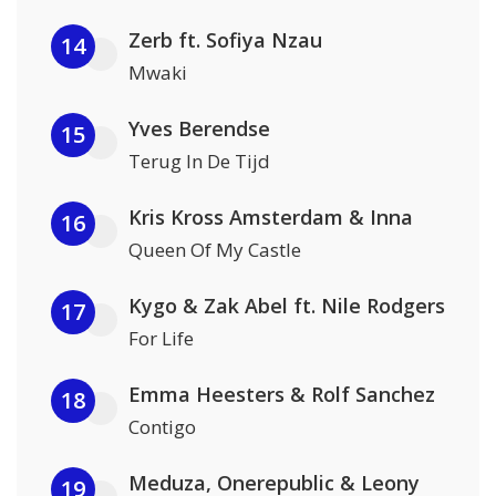
Zerb ft. Sofiya Nzau
14
Mwaki
Yves Berendse
15
Terug In De Tijd
Kris Kross Amsterdam & Inna
16
Queen Of My Castle
Kygo & Zak Abel ft. Nile Rodgers
17
For Life
Emma Heesters & Rolf Sanchez
18
Contigo
Meduza, Onerepublic & Leony
19