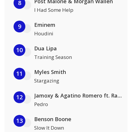
Post Malone & Morgan Wallen
8
I Had Some Help
Eminem
9
Houdini
Dua Lipa
10
Training Season
Myles Smith
11
Stargazing
Jamoxy & Agatino Romero ft. Raffaella Carrà
12
Pedro
Benson Boone
13
Slow It Down