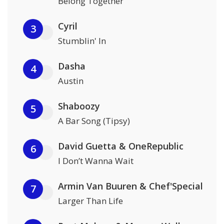
Belong Together
Cyril
3
Stumblin' In
Dasha
4
Austin
Shaboozy
5
A Bar Song (Tipsy)
David Guetta & OneRepublic
6
I Don’t Wanna Wait
Armin Van Buuren & Chef'Special
7
Larger Than Life