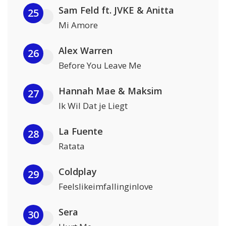
Sam Feld ft. JVKE & Anitta
25
Mi Amore
Alex Warren
26
Before You Leave Me
Hannah Mae & Maksim
27
Ik Wil Dat je Liegt
La Fuente
28
Ratata
Coldplay
29
Feelslikeimfallinginlove
Sera
30