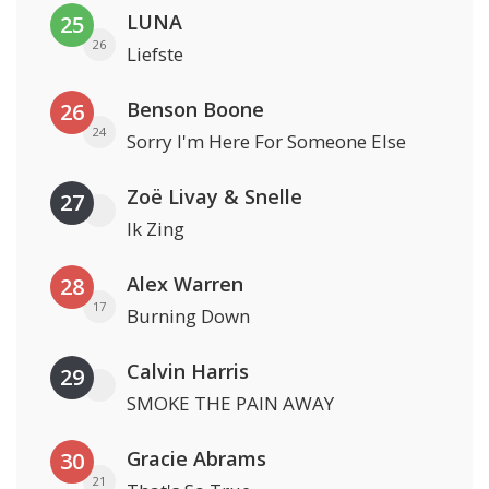
LUNA
25
26
Liefste
Benson Boone
26
24
Sorry I'm Here For Someone Else
Zoë Livay & Snelle
27
Ik Zing
Alex Warren
28
17
Burning Down
Calvin Harris
29
SMOKE THE PAIN AWAY
Gracie Abrams
30
21