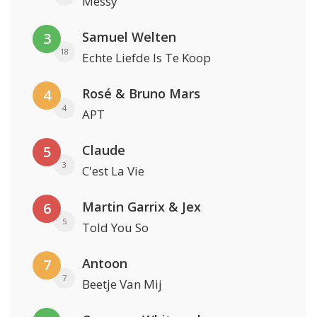
Messy
Samuel Welten
3
18
Echte Liefde Is Te Koop
Rosé & Bruno Mars
4
4
APT
Claude
5
3
C'est La Vie
Martin Garrix & Jex
6
5
Told You So
Antoon
7
7
Beetje Van Mij