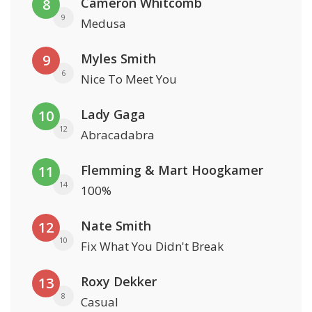
Cameron Whitcomb
8
9
Medusa
Myles Smith
9
6
Nice To Meet You
Lady Gaga
10
12
Abracadabra
Flemming & Mart Hoogkamer
11
14
100%
Nate Smith
12
10
Fix What You Didn't Break
Roxy Dekker
13
8
Casual