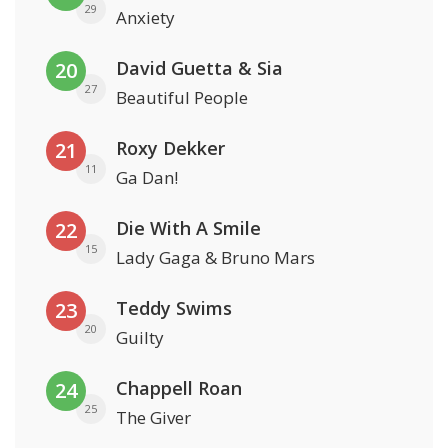
29
Anxiety
David Guetta & Sia
20
27
Beautiful People
Roxy Dekker
21
11
Ga Dan!
Die With A Smile
22
15
Lady Gaga & Bruno Mars
Teddy Swims
23
20
Guilty
Chappell Roan
24
25
The Giver