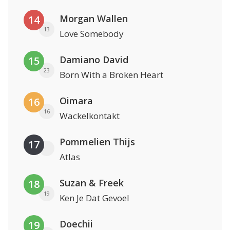
Morgan Wallen
14
13
Love Somebody
Damiano David
15
23
Born With a Broken Heart
Oimara
16
16
Wackelkontakt
Pommelien Thijs
17
Atlas
Suzan & Freek
18
19
Ken Je Dat Gevoel
Doechii
19