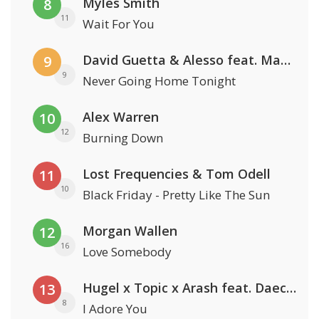
Myles Smith
8
11
Wait For You
David Guetta & Alesso feat. Madison Love
9
9
Never Going Home Tonight
Alex Warren
10
12
Burning Down
Lost Frequencies & Tom Odell
11
10
Black Friday - Pretty Like The Sun
Morgan Wallen
12
16
Love Somebody
Hugel x Topic x Arash feat. Daecolm
13
8
I Adore You