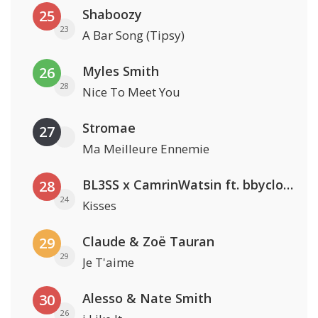
Shaboozy
25
23
A Bar Song (Tipsy)
Myles Smith
26
28
Nice To Meet You
Stromae
27
Ma Meilleure Ennemie
BL3SS x CamrinWatsin ft. bbyclose
28
24
Kisses
Claude & Zoë Tauran
29
29
Je T'aime
Alesso & Nate Smith
30
26