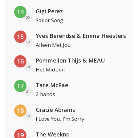
Gigi Perez
14
20
Sailor Song
Yves Berendse & Emma Heesters
15
13
Alleen Met Jou
Pommelien Thijs & MEAU
16
14
Het Midden
Tate McRae
17
21
2 hands
Gracie Abrams
18
18
I Love You, I'm Sorry
The Weeknd
19