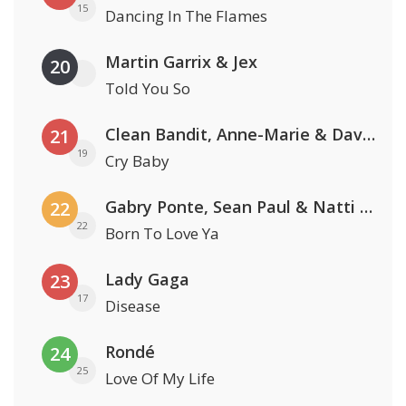
15
Dancing In The Flames
Martin Garrix & Jex
20
Told You So
Clean Bandit, Anne-Marie & David Guetta
21
19
Cry Baby
Gabry Ponte, Sean Paul & Natti Natasha
22
22
Born To Love Ya
Lady Gaga
23
17
Disease
Rondé
24
25
Love Of My Life