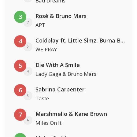
Bad Dreams
Rosé & Bruno Mars
3
7
APT
Coldplay ft. Little Simz, Burna Boy, Elyanna & Tini
4
2
WE PRAY
Die With A Smile
5
4
Lady Gaga & Bruno Mars
Sabrina Carpenter
6
3
Taste
Marshmello & Kane Brown
7
6
Miles On It