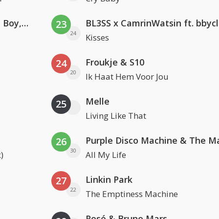
Coldplay ft. Little Simz, Burna Boy, Elyanna & Tini
BL3SS x CamrinWatsin ft. bbyc
23
24
Kisses
Froukje & S10
24
20
Ik Haat Hem Voor Jou
Melle
25
Living Like That
26
30
)
All My Life
Linkin Park
27
22
The Emptiness Machine
Rosé & Bruno Mars