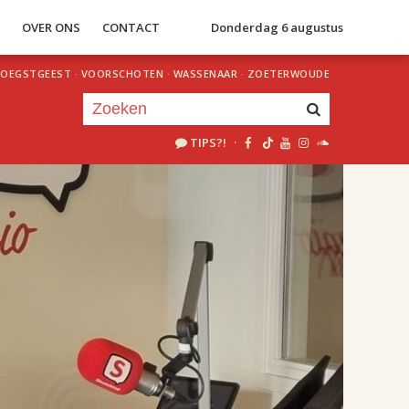
S
OVER ONS
CONTACT
Donderdag 6 augustus
OEGSTGEEST
·
VOORSCHOTEN
·
WASSENAAR
·
ZOETERWOUDE
TIPS?!
·
Je luistert nu naar
uur 1 van 2
«
Vorig uur
Volgend uur
»
17.00