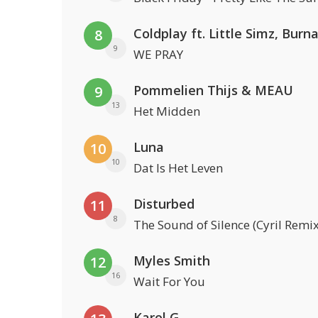
8
9
WE PRAY
Pommelien Thijs & MEAU
9
13
Het Midden
Luna
10
10
Dat Is Het Leven
Disturbed
11
8
The Sound of Silence (Cyril Remix
Myles Smith
12
16
Wait For You
Karol G.