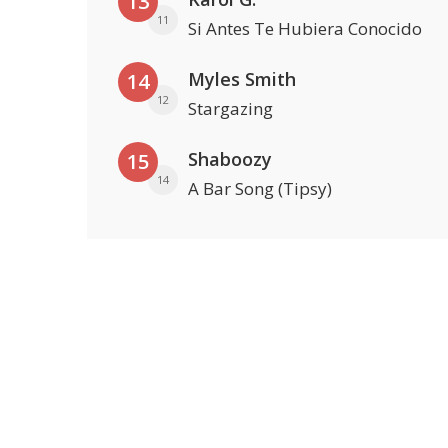
13
11
Si Antes Te Hubiera Conocido
Myles Smith
14
12
Stargazing
Shaboozy
15
14
A Bar Song (Tipsy)