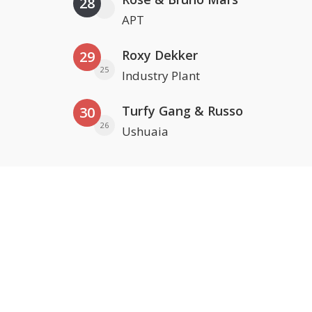
28
APT
Roxy Dekker
29
25
Industry Plant
Turfy Gang & Russo
30
26
Ushuaia