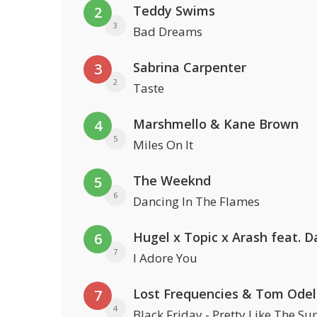
Teddy Swims
2
3
Bad Dreams
Sabrina Carpenter
3
2
Taste
Marshmello & Kane Brown
4
5
Miles On It
The Weeknd
5
6
Dancing In The Flames
6
7
I Adore You
Lost Frequencies & Tom Odel
7
4
Black Friday - Pretty Like The Su