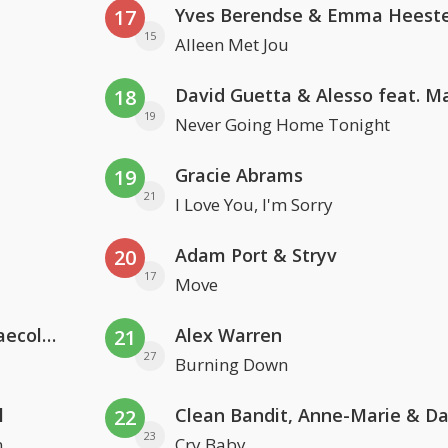
Yves Berendse & Emma Heeste
17
15
Alleen Met Jou
18
19
Never Going Home Tonight
Gracie Abrams
19
21
I Love You, I'm Sorry
Adam Port & Stryv
20
17
Move
Hugel x Topic x Arash feat. Daecolm
Alex Warren
21
27
Burning Down
l
22
23
n
Cry Baby