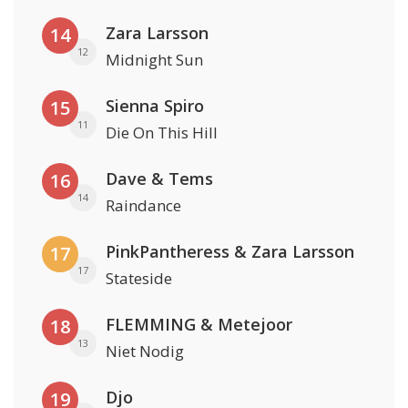
Zara Larsson
14
12
Midnight Sun
Sienna Spiro
15
11
Die On This Hill
Dave & Tems
16
14
Raindance
PinkPantheress & Zara Larsson
17
17
Stateside
FLEMMING & Metejoor
18
13
Niet Nodig
Djo
19