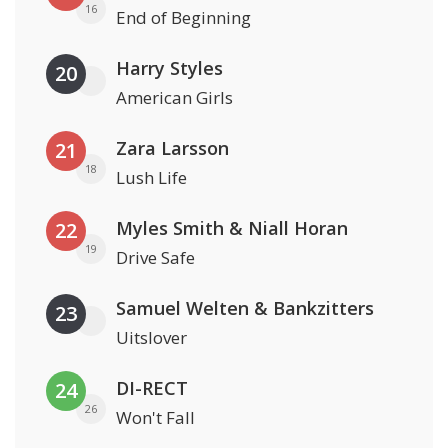
16
End of Beginning
Harry Styles
20
American Girls
Zara Larsson
21
18
Lush Life
Myles Smith & Niall Horan
22
19
Drive Safe
Samuel Welten & Bankzitters
23
Uitslover
DI-RECT
24
26
Won't Fall