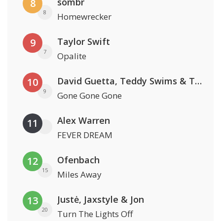
sombr
8
8
Homewrecker
Taylor Swift
9
7
Opalite
David Guetta, Teddy Swims & Tones And I
10
9
Gone Gone Gone
Alex Warren
11
FEVER DREAM
Ofenbach
12
15
Miles Away
Justė, Jaxstyle & Jon
13
20
Turn The Lights Off