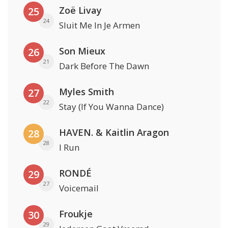
Zoë Livay
25
24
Sluit Me In Je Armen
Son Mieux
26
21
Dark Before The Dawn
Myles Smith
27
22
Stay (If You Wanna Dance)
HAVEN. & Kaitlin Aragon
28
28
I Run
RONDÉ
29
27
Voicemail
Froukje
30
29