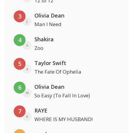
12 to 12
Olivia Dean
3
2
Man I Need
Shakira
4
5
Zoo
Taylor Swift
5
4
The Fate Of Ophelia
Olivia Dean
6
10
So Easy (To Fall In Love)
RAYE
7
6
WHERE IS MY HUSBAND!