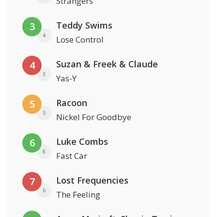
Strangers
Teddy Swims
3
4
Lose Control
Suzan & Freek & Claude
4
3
Yas-Y
Racoon
5
5
Nickel For Goodbye
Luke Combs
6
8
Fast Car
Lost Frequencies
7
6
The Feeling