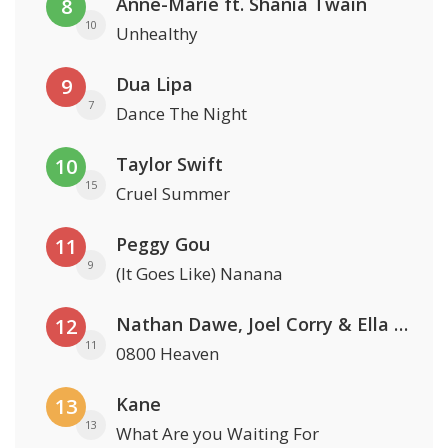
Anne-Marie ft. Shania Twain
8
10
Unhealthy
Dua Lipa
9
7
Dance The Night
Taylor Swift
10
15
Cruel Summer
Peggy Gou
11
9
(It Goes Like) Nanana
Nathan Dawe, Joel Corry & Ella Henderson
12
11
0800 Heaven
Kane
13
13
What Are you Waiting For