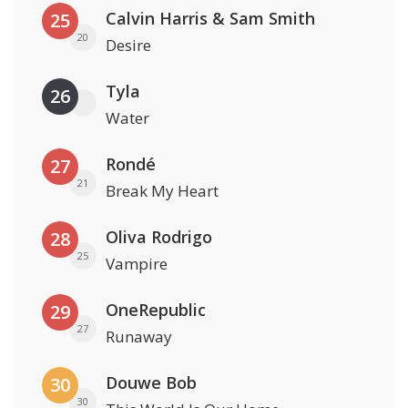
Calvin Harris & Sam Smith
25
20
Desire
Tyla
26
Water
Rondé
27
21
Break My Heart
Oliva Rodrigo
28
25
Vampire
OneRepublic
29
27
Runaway
Douwe Bob
30
30