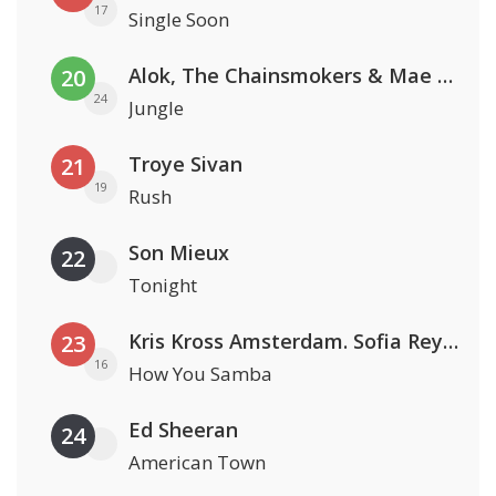
17
Single Soon
Alok, The Chainsmokers & Mae Stephens
20
24
Jungle
Troye Sivan
21
19
Rush
Son Mieux
22
Tonight
Kris Kross Amsterdam. Sofia Reyes & Tinie Tempah
23
16
How You Samba
Ed Sheeran
24
American Town