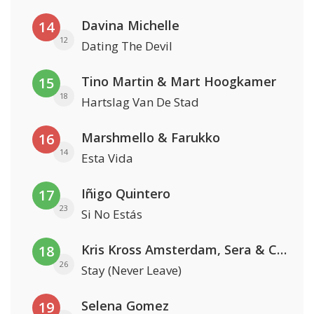
Davina Michelle
14
12
Dating The Devil
Tino Martin & Mart Hoogkamer
15
18
Hartslag Van De Stad
Marshmello & Farukko
16
14
Esta Vida
Iñigo Quintero
17
23
Si No Estás
Kris Kross Amsterdam, Sera & Conor Maynard
18
26
Stay (Never Leave)
Selena Gomez
19