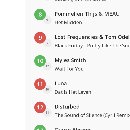
Pommelien Thijs & MEAU
8
9
Het Midden
Lost Frequencies & Tom Odel
9
7
Black Friday - Pretty Like The Su
Myles Smith
10
12
Wait For You
Luna
11
10
Dat Is Het Leven
Disturbed
12
11
The Sound of Silence (Cyril Remix
Gracie Abrams