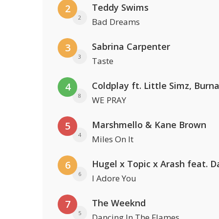
Teddy Swims
2
2
Bad Dreams
Sabrina Carpenter
3
3
Taste
4
8
WE PRAY
Marshmello & Kane Brown
5
4
Miles On It
6
6
I Adore You
The Weeknd
7
5
Dancing In The Flames