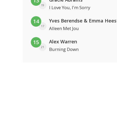
13
19
I Love You, I'm Sorry
Yves Berendse & Emma Hees
14
17
Alleen Met Jou
Alex Warren
15
21
Burning Down