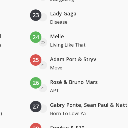
Lady Gaga
23
Disease
l
Melle
24
25
n
Living Like That
Adam Port & Stryv
25
20
Move
Rosé & Bruno Mars
26
28
APT
27
)
Born To Love Ya
Froukje & S10