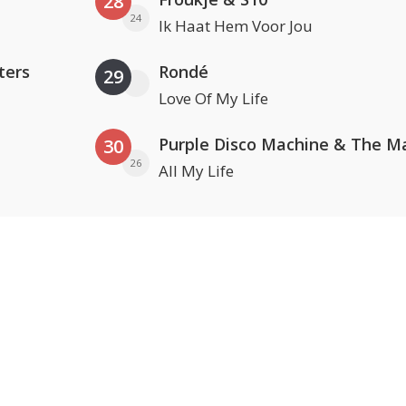
28
24
Ik Haat Hem Voor Jou
ters
Rondé
29
Love Of My Life
30
26
All My Life