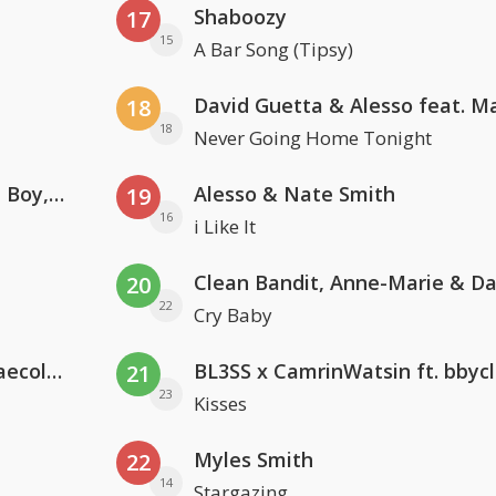
Shaboozy
17
15
A Bar Song (Tipsy)
18
18
Never Going Home Tonight
Coldplay ft. Little Simz, Burna Boy, Elyanna & Tini
Alesso & Nate Smith
19
16
i Like It
20
22
Cry Baby
Hugel x Topic x Arash feat. Daecolm
BL3SS x CamrinWatsin ft. bbyc
21
23
Kisses
Myles Smith
22
14
Stargazing