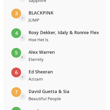
Sapphire
BLACKPINK
3
3
JUMP
Roxy Dekker, Idaly & Ronnie Flex
4
6
Hoe Het Is
Alex Warren
5
8
Eternity
Ed Sheeran
6
4
Azizam
David Guetta & Sia
7
7
Beautiful People