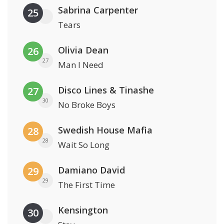
Sabrina Carpenter
25
Tears
Olivia Dean
26
27
Man I Need
Disco Lines & Tinashe
27
30
No Broke Boys
Swedish House Mafia
28
28
Wait So Long
Damiano David
29
29
The First Time
Kensington
30