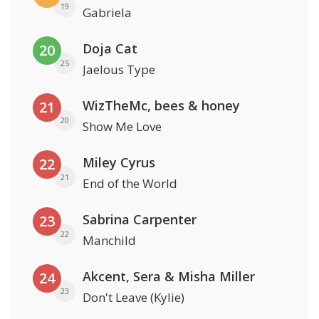
19
Gabriela
Doja Cat
20
25
Jaelous Type
WizTheMc, bees & honey
21
20
Show Me Love
Miley Cyrus
22
21
End of the World
Sabrina Carpenter
23
22
Manchild
Akcent, Sera & Misha Miller
24
23
Don't Leave (Kylie)