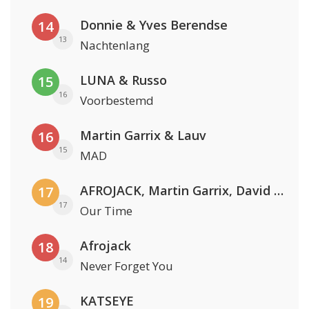
Donnie & Yves Berendse
14
13
Nachtenlang
LUNA & Russo
15
16
Voorbestemd
Martin Garrix & Lauv
16
15
MAD
AFROJACK, Martin Garrix, David Guetta & Amél
17
17
Our Time
Afrojack
18
14
Never Forget You
KATSEYE
19