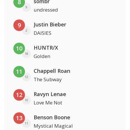
sombr
8
9
undressed
Justin Bieber
9
2
DAISIES
HUNTR/X
10
18
Golden
Chappell Roan
11
12
The Subway
Ravyn Lenae
12
10
Love Me Not
Benson Boone
13
11
Mystical Magical