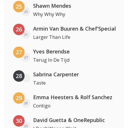
Shawn Mendes
25
25
Why Why Why
Armin Van Buuren & Chef'Special
26
21
Larger Than Life
Yves Berendse
27
27
Terug In De Tijd
Sabrina Carpenter
28
Taste
Emma Heesters & Rolf Sanchez
29
29
Contigo
David Guetta & OneRepublic
30
23