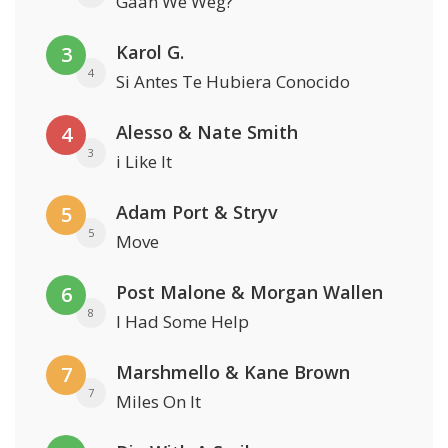
Gaan We Weg?
Karol G.
3
4
Si Antes Te Hubiera Conocido
Alesso & Nate Smith
4
3
i Like It
Adam Port & Stryv
5
5
Move
Post Malone & Morgan Wallen
6
8
I Had Some Help
Marshmello & Kane Brown
7
7
Miles On It