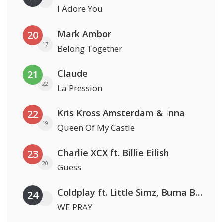
I Adore You
Mark Ambor
20
17
Belong Together
Claude
21
22
La Pression
Kris Kross Amsterdam & Inna
22
19
Queen Of My Castle
Charlie XCX ft. Billie Eilish
23
20
Guess
Coldplay ft. Little Simz, Burna Boy, Elyanna & Tini
24
WE PRAY