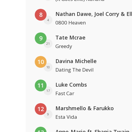
8
4
0800 Heaven
Tate Mcrae
9
21
Greedy
Davina Michelle
10
10
Dating The Devil
Luke Combs
11
17
Fast Car
Marshmello & Farukko
12
9
Esta Vida
Anne-Marie ft. Shania Twain