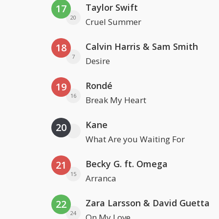
Taylor Swift
17
20
Cruel Summer
Calvin Harris & Sam Smith
18
7
Desire
Rondé
19
16
Break My Heart
Kane
20
What Are you Waiting For
Becky G. ft. Omega
21
15
Arranca
Zara Larsson & David Guetta
22
24
On My Love