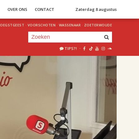
S
OVER ONS
CONTACT
Zaterdag 8 augustus
OEGSTGEEST
·
VOORSCHOTEN
·
WASSENAAR
·
ZOETERWOUDE
TIPS?!
·
Je luistert nu naar
uur 1 van 2
«
Vorig uur
Volgend uur
»
17.00