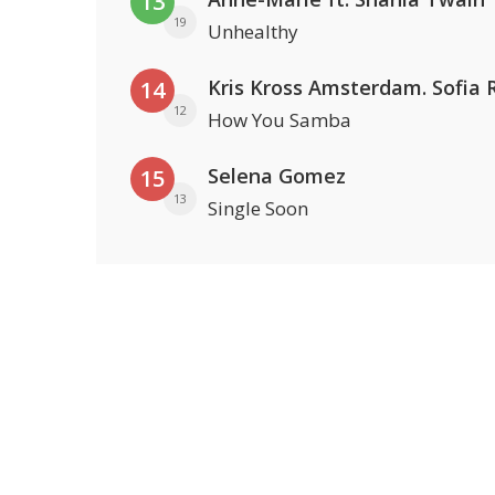
13
19
Unhealthy
14
12
How You Samba
Selena Gomez
15
13
Single Soon