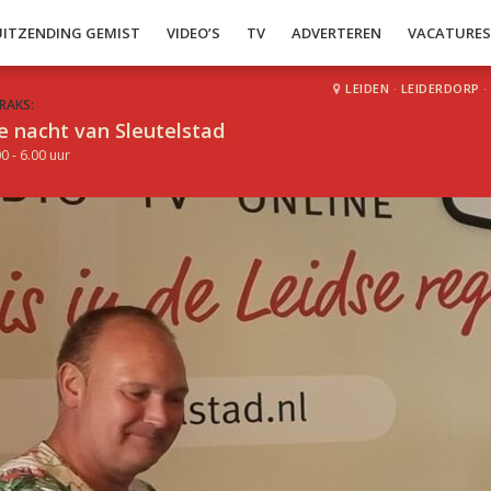
UITZENDING GEMIST
VIDEO’S
TV
ADVERTEREN
VACATURE
LEIDEN
·
LEIDERDORP
·
RAKS:
e nacht van Sleutelstad
0 - 6.00 uur