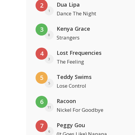
Dua Lipa
2
1
Dance The Night
Kenya Grace
3
8
Strangers
Lost Frequencies
4
3
The Feeling
Teddy Swims
5
5
Lose Control
Racoon
6
11
Nickel For Goodbye
Peggy Gou
7
6
(It Goes Like) Nanana