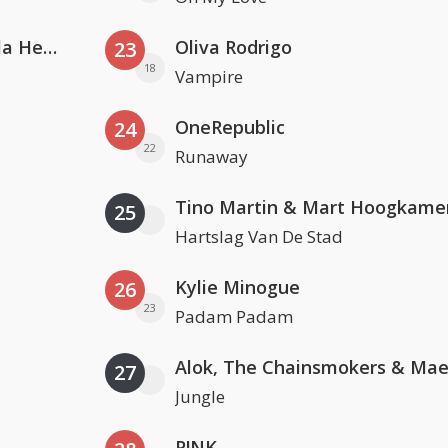
Nathan Dawe, Joel Corry & Ella Henderson
Oliva Rodrigo
23
18
Vampire
OneRepublic
24
22
Runaway
Tino Martin & Mart Hoogkame
25
Hartslag Van De Stad
Kylie Minogue
26
23
Padam Padam
27
Jungle
P!NK