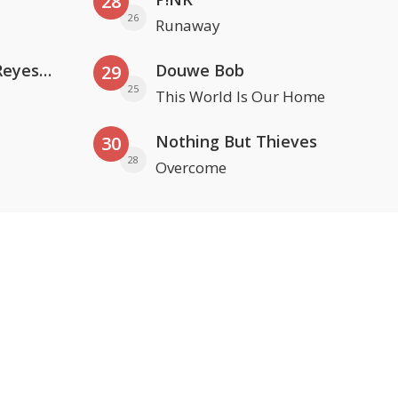
28
26
Runaway
Kris Kross Amsterdam. Sofia Reyes & Tinie Tempah
Douwe Bob
29
25
This World Is Our Home
Nothing But Thieves
30
28
Overcome