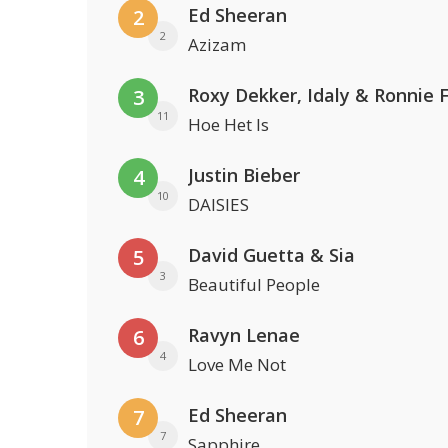
Ed Sheeran
2
2
Azizam
Roxy Dekker, Idaly & Ronnie 
3
11
Hoe Het Is
Justin Bieber
4
10
DAISIES
David Guetta & Sia
5
3
Beautiful People
Ravyn Lenae
6
4
Love Me Not
Ed Sheeran
7
7
Sapphire