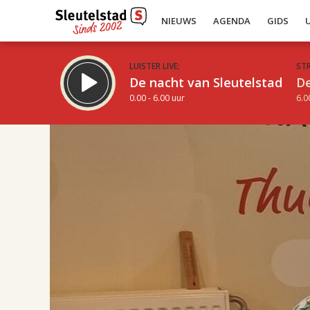
NIEUWS
AGENDA
GIDS
LUISTER LIVE:
ST
De nacht van Sleutelstad
De
0.00 - 6.00 uur
6.0
16.00
Inklappen