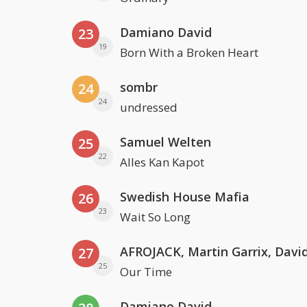
Damiano David
23
19
Born With a Broken Heart
sombr
24
24
undressed
Samuel Welten
25
22
Alles Kan Kapot
Swedish House Mafia
26
23
Wait So Long
27
25
Our Time
Damiano David