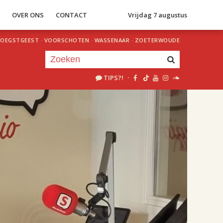
S
OVER ONS
CONTACT
Vrijdag 7 augustus
OEGSTGEEST
·
VOORSCHOTEN
·
WASSENAAR
·
ZOETERWOUDE
TIPS?!
·
Je luistert nu naar
uur 1 van 2
«
Vorig uur
Volgend uur
»
17.00