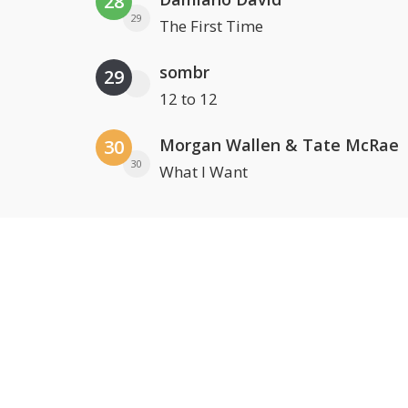
28
29
The First Time
sombr
29
12 to 12
Morgan Wallen & Tate McRae
30
30
What I Want