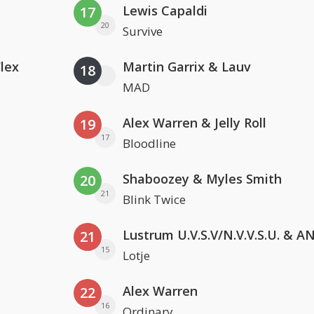
Lewis Capaldi
17
20
Survive
Flex
Martin Garrix & Lauv
18
MAD
Alex Warren & Jelly Roll
19
17
Bloodline
Shaboozey & Myles Smith
20
21
Blink Twice
21
15
Lotje
Alex Warren
22
16
Ordinary