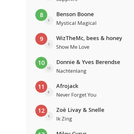
Benson Boone
8
9
Mystical Magical
WizTheMc, bees & honey
9
5
Show Me Love
Donnie & Yves Berendse
10
13
Nachtenlang
Afrojack
11
8
Never Forget You
Zoë Livay & Snelle
12
6
Ik Zing
Miley Cyrus