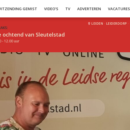
UITZENDING GEMIST
VIDEO’S
TV
ADVERTEREN
VACATURE
LEIDEN
·
LEIDERDORP
·
RAKS:
 ochtend van Sleutelstad
0 - 12.00 uur