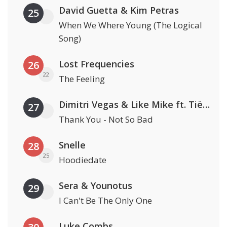
David Guetta & Kim Petras
25
When We Where Young (The Logical
Song)
Lost Frequencies
26
22
The Feeling
Dimitri Vegas & Like Mike ft. Tiësto, W&W & Dido
27
Thank You - Not So Bad
Snelle
28
25
Hoodiedate
Sera & Younotus
29
I Can't Be The Only One
Luke Combs