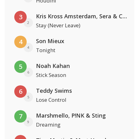
Houdini
Kris Kross Amsterdam, Sera & Conor Maynard
3
2
Stay (Never Leave)
Son Mieux
4
4
Tonight
Noah Kahan
5
6
Stick Season
Teddy Swims
6
5
Lose Control
Marshmello, P!NK & Sting
7
9
Dreaming