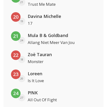
21
Trust Me Mate
Davina Michelle
20
19
17
Mula B & Goldband
21
24
Allang Niet Meer Van Jou
Zoë Tauran
22
18
Monster
Loreen
23
20
Is It Love
P!NK
24
27
All Out Of Fight