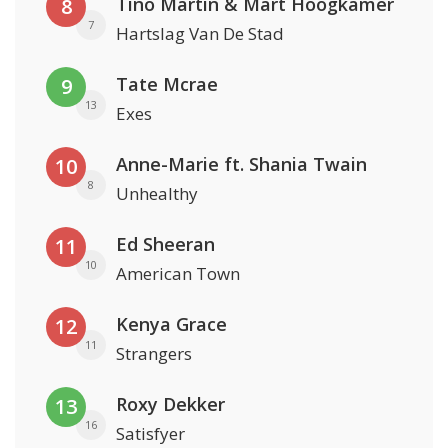
Tino Martin & Mart Hoogkamer
8
7
Hartslag Van De Stad
Tate Mcrae
9
13
Exes
Anne-Marie ft. Shania Twain
10
8
Unhealthy
Ed Sheeran
11
10
American Town
Kenya Grace
12
11
Strangers
Roxy Dekker
13
16
Satisfyer