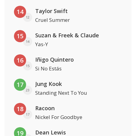
Taylor Swift
14
12
Cruel Summer
Suzan & Freek & Claude
15
14
Yas-Y
Iñigo Quintero
16
15
Si No Estás
Jung Kook
17
23
Standing Next To You
Racoon
18
17
Nickel For Goodbye
Dean Lewis
19