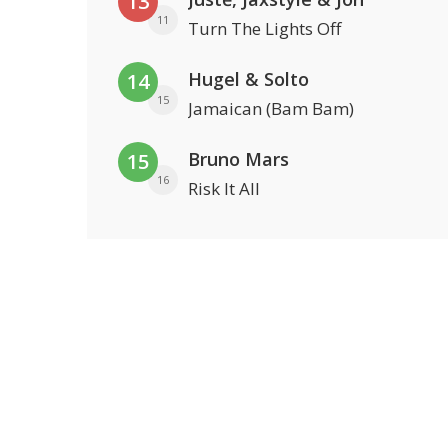
13
11
Turn The Lights Off
Hugel & Solto
14
15
Jamaican (Bam Bam)
Bruno Mars
15
16
Risk It All