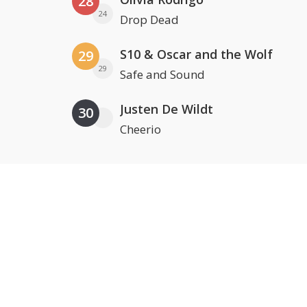
28
24
Drop Dead
S10 & Oscar and the Wolf
29
29
Safe and Sound
Justen De Wildt
30
Cheerio