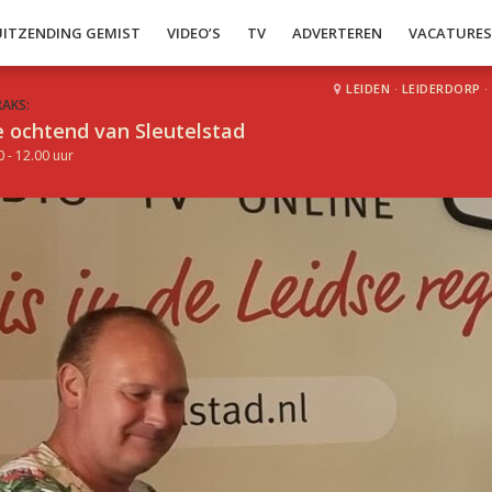
UITZENDING GEMIST
VIDEO’S
TV
ADVERTEREN
VACATURE
LEIDEN
·
LEIDERDORP
·
RAKS:
 ochtend van Sleutelstad
0 - 12.00 uur