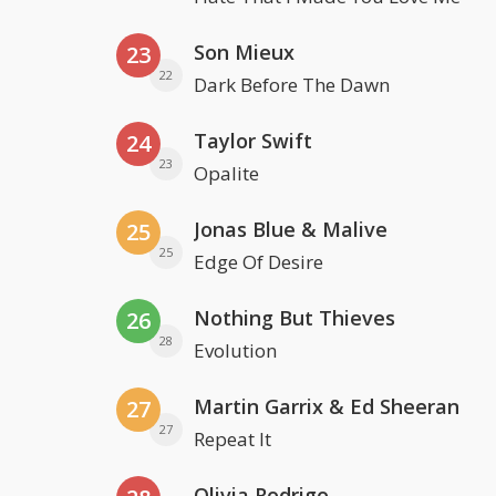
Son Mieux
23
22
Dark Before The Dawn
Taylor Swift
24
23
Opalite
Jonas Blue & Malive
25
25
Edge Of Desire
Nothing But Thieves
26
28
Evolution
Martin Garrix & Ed Sheeran
27
27
Repeat It
Olivia Rodrigo