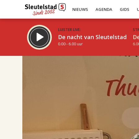
NIEUWS
AGENDA
GIDS
LUISTER LIVE:
ST
De nacht van Sleutelstad
De
0.00 - 6.00 uur
6.0
16.00
Inklappen