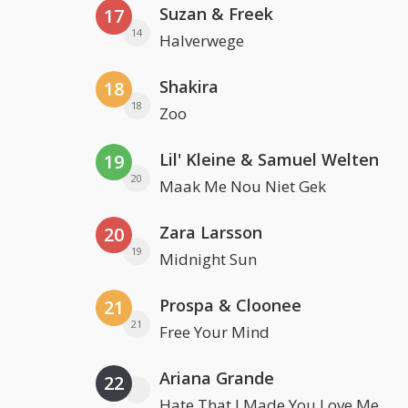
Suzan & Freek
17
14
Halverwege
Shakira
18
18
Zoo
Lil' Kleine & Samuel Welten
19
20
Maak Me Nou Niet Gek
Zara Larsson
20
19
Midnight Sun
Prospa & Cloonee
21
21
Free Your Mind
Ariana Grande
22
Hate That I Made You Love Me