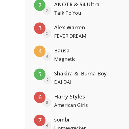
ANOTR & 54 Ultra
2
3
Talk To You
Alex Warren
3
2
FEVER DREAM
Bausa
4
4
Magnetic
Shakira &. Burna Boy
5
10
DAI DAI
Harry Styles
6
5
American Girls
sombr
7
6
Homewrecker