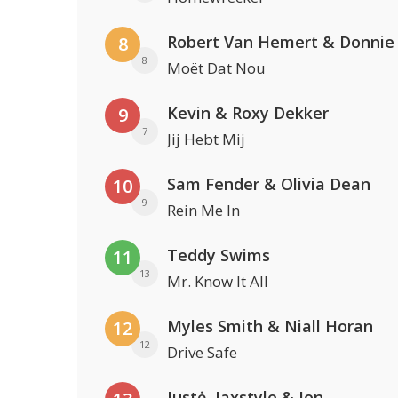
Robert Van Hemert & Donnie
8
8
Moët Dat Nou
Kevin & Roxy Dekker
9
7
Jij Hebt Mij
Sam Fender & Olivia Dean
10
9
Rein Me In
Teddy Swims
11
13
Mr. Know It All
Myles Smith & Niall Horan
12
12
Drive Safe
Justė, Jaxstyle & Jon