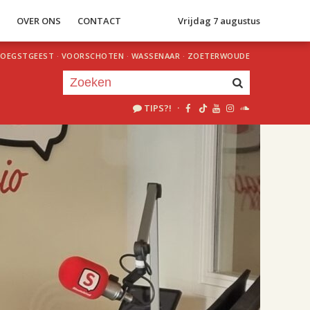
S
OVER ONS
CONTACT
Vrijdag 7 augustus
OEGSTGEEST
·
VOORSCHOTEN
·
WASSENAAR
·
ZOETERWOUDE
TIPS?!
·
Je luistert nu naar
uur 1 van 2
«
Vorig uur
Volgend uur
»
17.00