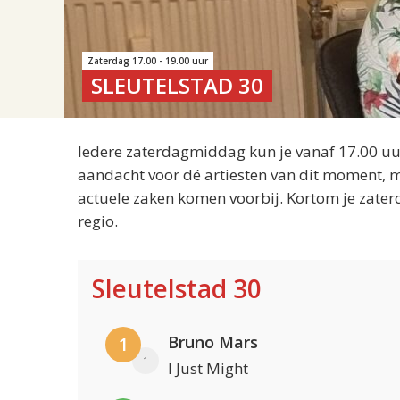
Zaterdag 17.00 - 19.00 uur
SLEUTELSTAD 30
Iedere zaterdagmiddag kun je vanaf 17.00 uur
aandacht voor dé artiesten van dit moment, m
actuele zaken komen voorbij. Kortom je zater
regio.
Sleutelstad 30
Bruno Mars
1
1
I Just Might