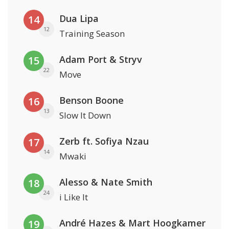
Dua Lipa
14
12
Training Season
Adam Port & Stryv
15
22
Move
Benson Boone
16
13
Slow It Down
Zerb ft. Sofiya Nzau
17
14
Mwaki
Alesso & Nate Smith
18
24
i Like It
André Hazes & Mart Hoogkamer
19