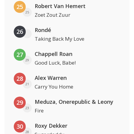
Robert Van Hemert
25
25
Zoet Zout Zuur
Rondé
26
Taking Back My Love
Chappell Roan
27
29
Good Luck, Babe!
Alex Warren
28
21
Carry You Home
Meduza, Onerepublic & Leony
29
23
Fire
Roxy Dekker
30
28