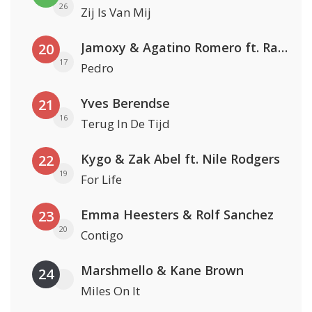
26
Zij Is Van Mij
Jamoxy & Agatino Romero ft. Raffaella Carrà
20
17
Pedro
Yves Berendse
21
16
Terug In De Tijd
Kygo & Zak Abel ft. Nile Rodgers
22
19
For Life
Emma Heesters & Rolf Sanchez
23
20
Contigo
Marshmello & Kane Brown
24
Miles On It