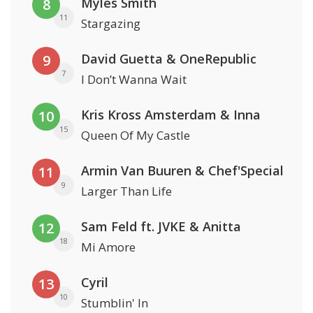
Myles Smith
8
11
Stargazing
David Guetta & OneRepublic
9
7
I Don’t Wanna Wait
Kris Kross Amsterdam & Inna
10
15
Queen Of My Castle
Armin Van Buuren & Chef'Special
11
9
Larger Than Life
Sam Feld ft. JVKE & Anitta
12
18
Mi Amore
Cyril
13
10
Stumblin' In