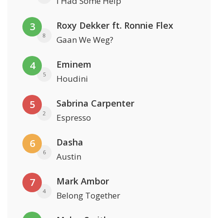
I Had Some Help
Roxy Dekker ft. Ronnie Flex
3
8
Gaan We Weg?
Eminem
4
5
Houdini
Sabrina Carpenter
5
2
Espresso
Dasha
6
6
Austin
Mark Ambor
7
4
Belong Together